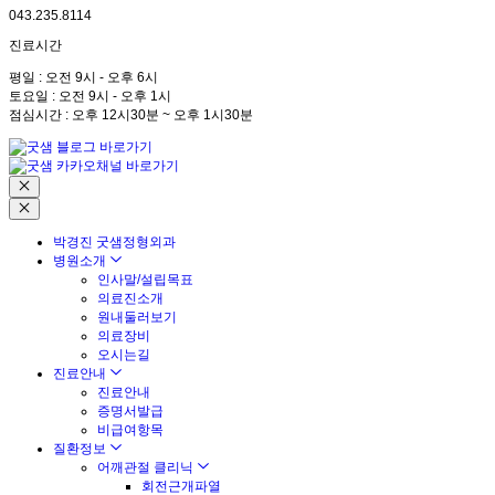
043.235.8114
진료시간
평일 : 오전 9시 - 오후 6시
토요일 : 오전 9시 - 오후 1시
점심시간 : 오후 12시30분 ~ 오후 1시30분
박경진 굿샘정형외과
병원소개
인사말/설립목표
의료진소개
원내둘러보기
의료장비
오시는길
진료안내
진료안내
증명서발급
비급여항목
질환정보
어깨관절 클리닉
회전근개파열