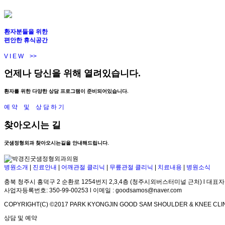
환자분들을 위한
편안한 휴식공간
V I E W >>
언제나
당신을 위해
열려있습니다.
환자를 위한 다양한 상담 프로그램이 준비되어있습니다.
예 약 및 상 담 하 기
찾아오시는 길
굿샘정형외과 찾아오시는길을 안내해드립니다.
병원소개
|
진료안내
|
어깨관절 클리닉
|
무릎관절 클리닉
|
치료내용
|
병원소식
충북 청주시 흥덕구 2 순환로 1254번지 2,3,4층 (청주시외버스터미널 근처) l 대표자
사업자등록번호: 350-99-00253 l 이메일 : goodsamos@naver.com
COPYRIGHT(C) ©2017 PARK KYONGJIN GOOD SAM SHOULDER & KNEE CLIN
상담 및 예약