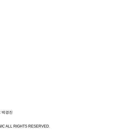
: 박경진
IC ALL RIGHTS RESERVED.