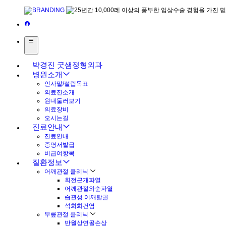
박경진 굿샘정형외과
병원소개
인사말/설립목표
의료진소개
원내둘러보기
의료장비
오시는길
진료안내
진료안내
증명서발급
비급여항목
질환정보
어깨관절 클리닉
회전근개파열
어깨관절와순파열
습관성 어깨탈골
석회화건염
무릎관절 클리닉
반월상연골손상