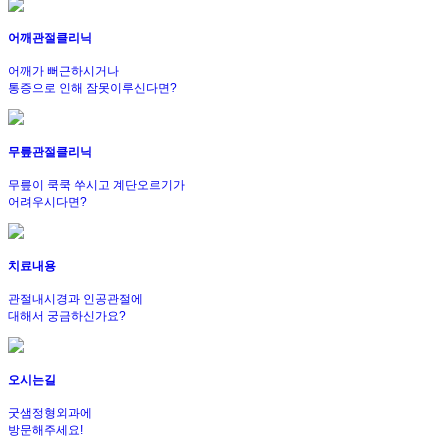
어깨관절클리닉
어깨가 뻐근하시거나
통증으로 인해 잠못이루신다면?
무릎관절클리닉
무릎이 쿡쿡 쑤시고 계단오르기가
어려우시다면?
치료내용
관절내시경과 인공관절에
대해서 궁금하신가요?
오시는길
굿샘정형외과에
방문해주세요!