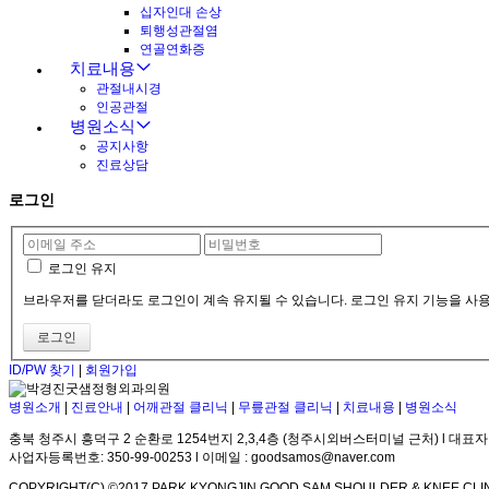
십자인대 손상
퇴행성관절염
연골연화증
치료내용
관절내시경
인공관절
병원소식
공지사항
진료상담
로그인
로그인 유지
브라우저를 닫더라도 로그인이 계속 유지될 수 있습니다. 로그인 유지 기능을 사용
ID/PW 찾기
|
회원가입
병원소개
|
진료안내
|
어깨관절 클리닉
|
무릎관절 클리닉
|
치료내용
|
병원소식
충북 청주시 흥덕구 2 순환로 1254번지 2,3,4층 (청주시외버스터미널 근처) l 대표자
사업자등록번호: 350-99-00253 l 이메일 : goodsamos@naver.com
COPYRIGHT(C) ©2017 PARK KYONGJIN GOOD SAM SHOULDER & KNEE CLIN