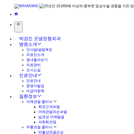
박경진 굿샘정형외과
병원소개
인사말/설립목표
의료진소개
원내둘러보기
의료장비
오시는길
진료안내
진료안내
증명서발급
비급여항목
질환정보
어깨관절 클리닉
회전근개파열
어깨관절와순파열
습관성 어깨탈골
석회화건염
무릎관절 클리닉
반월상연골손상