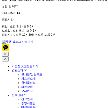
상담 및 예약
043.235.8114
진료시간
평일 : 오전 9시 - 오후 6시
토요일 : 오전 9시 - 오후 1시
점심시간 : 오후 12시30분 ~ 오후 1시30분
박경진 굿샘정형외과
병원소개
인사말/설립목표
의료진소개
원내둘러보기
의료장비
오시는길
진료안내
진료안내
증명서발급
비급여항목