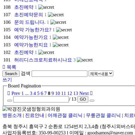
108
초진예약
1
107
초진예약문의
1
106
문의 드립니다.
1
105
예약 가능한가요?
1
104
예약가능한가요
1
103
예약가능한지요
1
102
초진예약
1
101
허리디스크로치료하시나요
3
목록
검색
Search
쓰기
Board Pagination
Prev
1
...
3
4
5
6
7
8
9
10
11
12
13
Next
/ 13
GO
병원소개
|
진료안내
|
어깨관절 클리닉
|
무릎관절 클리닉
|
치료
충북 청주시 흥덕구 2 순환로 1254번지 2,3,4층 (청주시외버스터
사업자등록번호: 350-99-00253 l 이메일 : goodsamos@naver.com