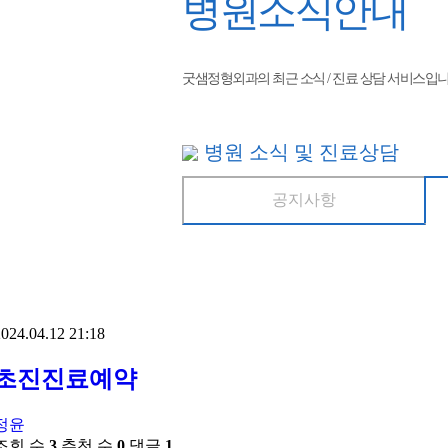
병원소식안내
굿샘정형외과의 최근 소식 / 진료 상담 서비스입니
병원 소식 및 진료상담
공지사항
024.04.12 21:18
초진진료예약
정윤
조회 수
3
추천 수
0
댓글
1