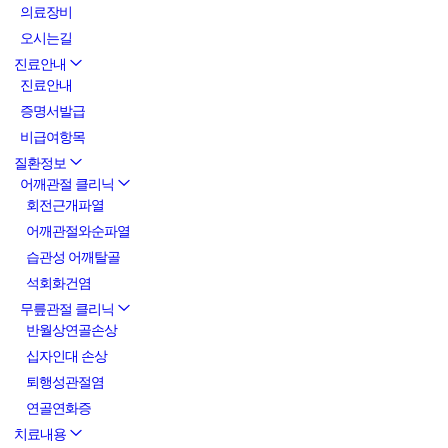
의료장비
오시는길
진료안내
진료안내
증명서발급
비급여항목
질환정보
어깨관절 클리닉
회전근개파열
어깨관절와순파열
습관성 어깨탈골
석회화건염
무릎관절 클리닉
반월상연골손상
십자인대 손상
퇴행성관절염
연골연화증
치료내용