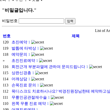
"비밀글입니다."
비밀번호
List of Ar
번호
제목
120
초진예약
1
119
발톱에 타박상
1
118
예약문의
1
»
초진진료예약
1
116
회전근개 부분파열에 관하여 문의드립니다
1
115
상완신경총
1
114
어깨상담
1
113
손목진료 문의
1
112
목디스크도 치료하시나요? 박경진원장님한테 예약하고
111
무릎인공관절재수술
1
110
왼쪽 무릎 진료 예약
1
109
어깨진료예약
1