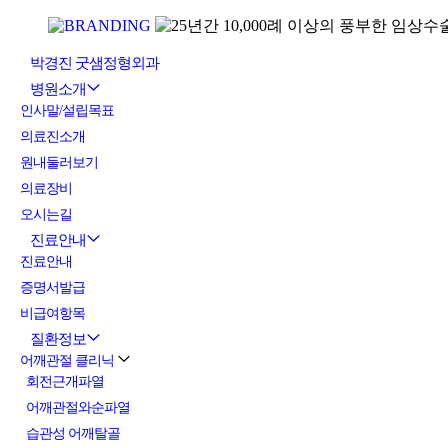
박경진 굿샘정형외과
병원소개
인사말/설립목표
의료진소개
원내둘러보기
의료장비
오시는길
진료안내
진료안내
증명서발급
비급여항목
질환정보
어깨관절 클리닉
회전근개파열
어깨관절와순파열
습관성 어깨탈골