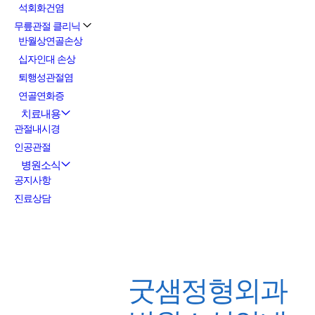
석회화건염
무릎관절 클리닉
반월상연골손상
십자인대 손상
퇴행성관절염
연골연화증
치료내용
관절내시경
인공관절
병원소식
공지사항
진료상담
굿샘정형외과