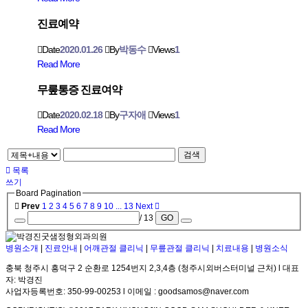
진료예약
Date
2020.01.26
By
박동수
Views
1
Read More
무뤂통증 진료여약
Date
2020.02.18
By
구자애
Views
1
Read More
검색
목록
쓰기
Board Pagination
Prev
1
2
3
4
5
6
7
8
9
10
...
13
Next
/ 13
GO
병원소개
|
진료안내
|
어깨관절 클리닉
|
무릎관절 클리닉
|
치료내용
|
병원소식
충북 청주시 흥덕구 2 순환로 1254번지 2,3,4층 (청주시외버스터미널 근처) l 대표
자: 박경진
사업자등록번호: 350-99-00253 l 이메일 : goodsamos@naver.com