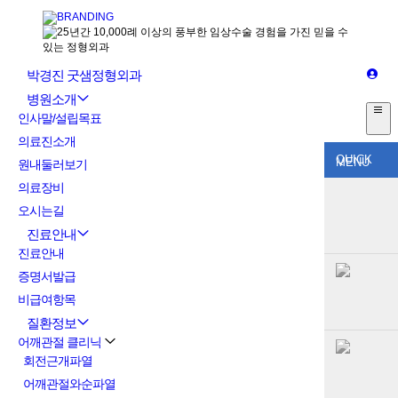
박경진 굿샘정형외과
병원소개
인사말/설립목표
의료진소개
QUICK
MENU
원내둘러보기
의료장비
오시는길
진료안내
진료안내
증명서발급
비급여항목
질환정보
어깨관절 클리닉
회전근개파열
어깨관절와순파열