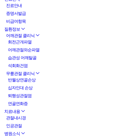
진료안내
증명서발급
비급여항목
질환정보
어깨관절 클리닉
회전근개파열
어깨관절와순파열
습관성 어깨탈골
석회화건염
무릎관절 클리닉
반월상연골손상
십자인대 손상
퇴행성관절염
연골연화증
치료내용
관절내시경
인공관절
병원소식