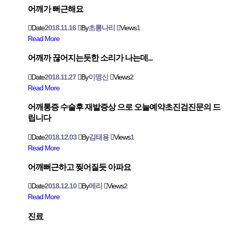
어깨가 뻐근해요
Date
2018.11.16
By
초롱나리
Views
1
Read More
어깨까 끊어지는듯한 소리가 나는데...
Date
2018.11.27
By
이명신
Views
2
Read More
어깨통증 수술후 재발증상 으로 오늘예약초진검진문의 드
립니다
Date
2018.12.03
By
김태용
Views
1
Read More
어깨뻐근하고 찢어질듯 아파요
Date
2018.12.10
By
메리
Views
2
Read More
진료