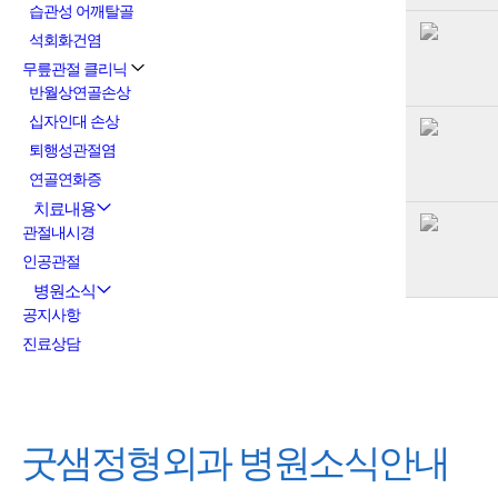
습관성 어깨탈골
석회화건염
무릎관절 클리닉
반월상연골손상
십자인대 손상
퇴행성관절염
연골연화증
치료내용
관절내시경
인공관절
병원소식
공지사항
진료상담
굿샘정형외과
병원소식안내