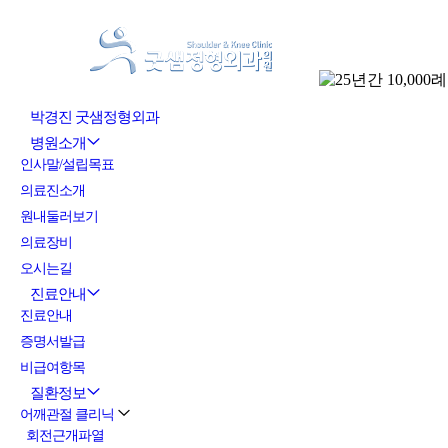
Sketchbook5, 스케치북5
박경진 굿샘정형외과
병원소개
인사말/설립목표
Sketchbook5, 스케치북5
의료진소개
원내둘러보기
의료장비
오시는길
진료안내
진료안내
증명서발급
비급여항목
질환정보
어깨관절 클리닉
회전근개파열