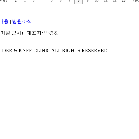
Prev
1
...
3
4
5
6
7
8
9
10
11
12
13
Nex
내용
|
병원소식
미널 근처) l 대표자: 박경진
DER & KNEE CLINIC ALL RIGHTS RESERVED.