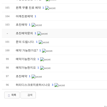
왼쪽 무릎 진료 예약
105
1
어깨진료예약
104
1
초진예약
103
1
초진예약문의
»
1
문의 드립니다.
101
1
예약 가능한가요?
100
1
예약가능한가요
99
1
예약가능한지요
98
1
초진예약
97
1
허리디스크로치료하시나요
96
3
목록
검색