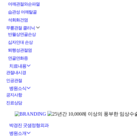
어깨관절와순파열
습관성 어깨탈골
석회화건염
무릎관절 클리닉
반월상연골손상
십자인대 손상
퇴행성관절염
연골연화증
치료내용
관절내시경
인공관절
병원소식
공지사항
진료상담
박경진 굿샘정형외과
병원소개