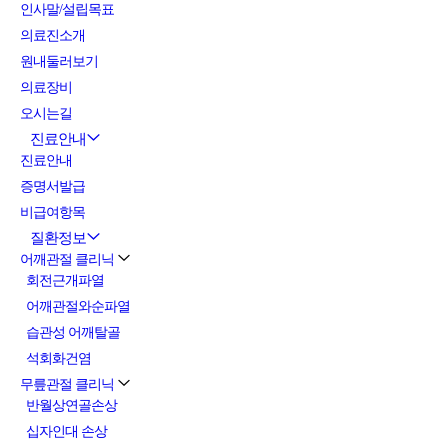
인사말/설립목표
의료진소개
원내둘러보기
의료장비
오시는길
진료안내
진료안내
증명서발급
비급여항목
질환정보
어깨관절 클리닉
회전근개파열
어깨관절와순파열
습관성 어깨탈골
석회화건염
무릎관절 클리닉
반월상연골손상
십자인대 손상