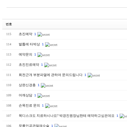
번호
초진예약
115
1
발톱에 타박상
114
1
예약문의
113
1
초진진료예약
112
1
회전근개 부분파열에 관하여 문의드립니다
111
1
상완신경총
110
1
어깨상담
109
1
손목진료 문의
108
1
목디스크도 치료하시나요? 박경진원장님한테 예약하고싶은데요
107
1
무릎인공관절재수술
106
1