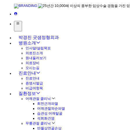
박경진 굿샘정형외과
병원소개
인사말/설립목표
의료진소개
원내둘러보기
의료장비
오시는길
진료안내
진료안내
증명서발급
비급여항목
질환정보
어깨관절 클리닉
회전근개파열
어깨관절와순파열
습관성 어깨탈골
석회화건염
무릎관절 클리닉
반월상연골손상