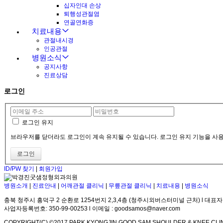
십자인대 손상
퇴행성관절염
연골연화증
치료내용
관절내시경
인공관절
병원소식
공지사항
진료상담
로그인
로그인 유지
브라우저를 닫더라도 로그인이 계속 유지될 수 있습니다. 로그인 유지 기능을 사용
ID/PW 찾기
|
회원가입
병원소개
|
진료안내
|
어깨관절 클리닉
|
무릎관절 클리닉
|
치료내용
|
병원소식
충북 청주시 흥덕구 2 순환로 1254번지 2,3,4층 (청주시외버스터미널 근처) l 대표자
사업자등록번호: 350-99-00253 l 이메일 : goodsamos@naver.com
COPYRIGHT(C) ©2017 PARK KYONGJIN GOOD SAM SHOULDER & KNEE CLIN