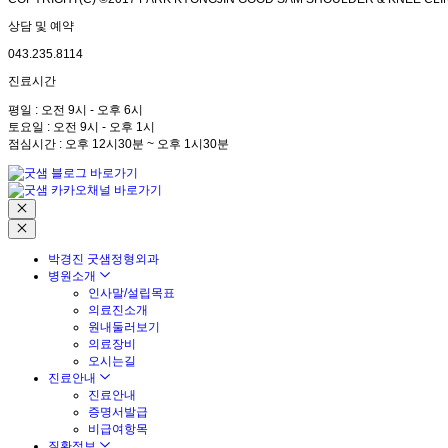
상담 및 예약
043.235.8114
진료시간
평일 : 오전 9시 - 오후 6시
토요일 : 오전 9시 - 오후 1시
점심시간 : 오후 12시30분 ~ 오후 1시30분
박경진 굿샘정형외과
병원소개
인사말/설립목표
의료진소개
원내둘러보기
의료장비
오시는길
진료안내
진료안내
증명서발급
비급여항목
질환정보