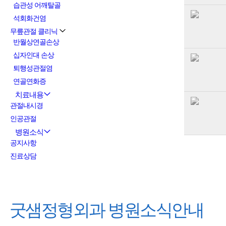
습관성 어깨탈골
석회화건염
무릎관절 클리닉
반월상연골손상
십자인대 손상
퇴행성관절염
연골연화증
치료내용
관절내시경
인공관절
병원소식
공지사항
진료상담
굿샘정형외과
병원소식안내