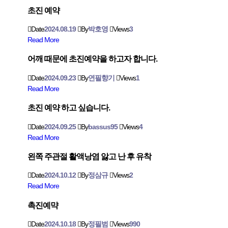
초진 예약
Date
2024.08.19
By
박호영
Views
3
Read More
어깨 때문에 초진예약을 하고자 합니다.
Date
2024.09.23
By
연필향기
Views
1
Read More
초진 예약 하고 싶습니다.
Date
2024.09.25
By
bassus95
Views
4
Read More
왼쪽 주관절 활액낭염 앓고 난 후 유착
Date
2024.10.12
By
정삼규
Views
2
Read More
촉진예먁
Date
2024.10.18
By
정필범
Views
990