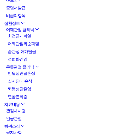
진료안내
증명서발급
비급여항목
질환정보
어깨관절 클리닉
회전근개파열
어깨관절와순파열
습관성 어깨탈골
석회화건염
무릎관절 클리닉
반월상연골손상
십자인대 손상
퇴행성관절염
연골연화증
치료내용
관절내시경
인공관절
병원소식
공지사항