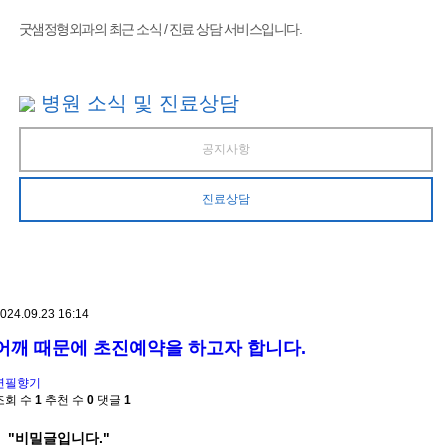
굿샘정형외과의 최근 소식 / 진료 상담 서비스입니다.
병원 소식 및 진료상담
공지사항
진료상담
024.09.23 16:14
어깨 때문에 초진예약을 하고자 합니다.
연필향기
조회 수
1
추천 수
0
댓글
1
"비밀글입니다."