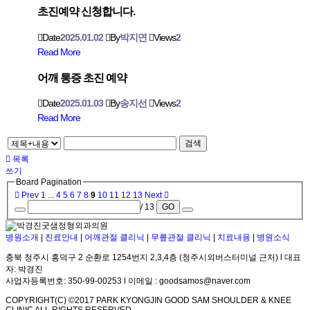
초진예약 신청합니다.
Date
2025.01.02
By
박지연
Views
2
Read More
어깨 통증 초진 예약
Date
2025.01.03
By
송지선
Views
2
Read More
검색
목록
쓰기
Board Pagination
Prev
1
...
4
5
6
7
8
9
10
11
12
13
Next
/ 13
GO
병원소개
|
진료안내
|
어깨관절 클리닉
|
무릎관절 클리닉
|
치료내용
|
병원소식
충북 청주시 흥덕구 2 순환로 1254번지 2,3,4층 (청주시외버스터미널 근처) l 대표
자: 박경진
사업자등록번호: 350-99-00253 l 이메일 : goodsamos@naver.com
COPYRIGHT(C) ©2017 PARK KYONGJIN GOOD SAM SHOULDER & KNEE