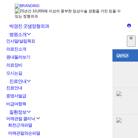
박경진 굿샘정형외과
병원소개
인사말/설립목표
의료진소개
QUICK
MENU
원내둘러보기
의료장비
오시는길
진료안내
진료안내
증명서발급
비급여항목
질환정보
어깨관절 클리닉
회전근개파열
어깨관절와순파열