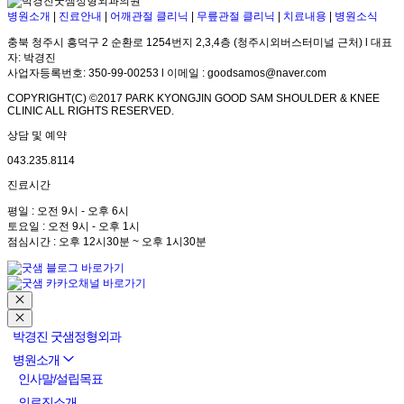
병원소개
|
진료안내
|
어깨관절 클리닉
|
무릎관절 클리닉
|
치료내용
|
병원소식
충북 청주시 흥덕구 2 순환로 1254번지 2,3,4층 (청주시외버스터미널 근처) l 대표
자: 박경진
사업자등록번호: 350-99-00253 l 이메일 : goodsamos@naver.com
COPYRIGHT(C) ©2017 PARK KYONGJIN GOOD SAM SHOULDER & KNEE
CLINIC ALL RIGHTS RESERVED.
상담 및 예약
043.235.8114
진료시간
평일 : 오전 9시 - 오후 6시
토요일 : 오전 9시 - 오후 1시
점심시간 : 오후 12시30분 ~ 오후 1시30분
박경진 굿샘정형외과
병원소개
인사말/설립목표
의료진소개