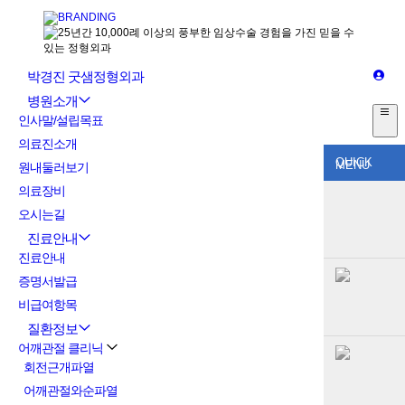
박경진 굿샘정형외과
병원소개
인사말/설립목표
의료진소개
QUICK
MENU
원내둘러보기
의료장비
오시는길
진료안내
진료안내
증명서발급
비급여항목
질환정보
어깨관절 클리닉
회전근개파열
어깨관절와순파열