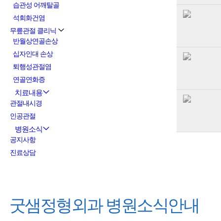
습관성 어깨탈골
석회화건염
무릎관절 클리닉
반월상연골손상
십자인대 손상
퇴행성관절염
연골연화증
치료내용
관절내시경
인공관절
병원소식
공지사항
진료상담
굿샘정형외과
병원소식안내