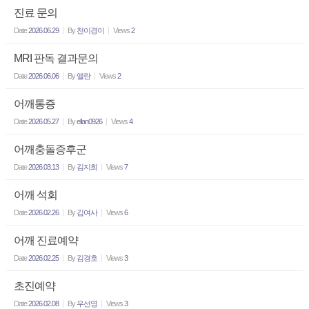
진료 문의
Date
2026.06.29
By
천이경이
Views
2
MRI 판독 결과문의
Date
2026.06.06
By
앨란
Views
2
어깨통증
Date
2026.05.27
By
ellan0926
Views
4
어깨충돌증후군
Date
2026.03.13
By
김지희
Views
7
어깨 석회
Date
2026.02.26
By
김여사
Views
6
어깨 진료예약
Date
2026.02.25
By
김경호
Views
3
초진예약
Date
2026.02.08
By
우선영
Views
3