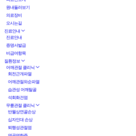
원내둘러보기
의료장비
오시는길
진료안내
진료안내
증명서발급
비급여항목
질환정보
어깨관절 클리닉
회전근개파열
어깨관절와순파열
습관성 어깨탈골
석회화건염
무릎관절 클리닉
반월상연골손상
십자인대 손상
퇴행성관절염
연골연화증