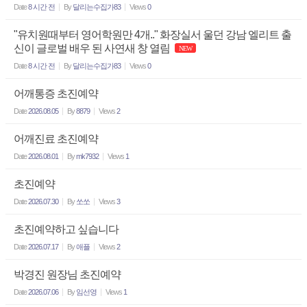
Date
8 시간 전
By
달리는수집가83
Views
0
"유치원때부터 영어학원만 4개.." 화장실서 울던 강남 엘리트 출
신이 글로벌 배우 된 사연새 창 열림
NEW
Date
8 시간 전
By
달리는수집가83
Views
0
어깨통증 초진예약
Date
2026.08.05
By
8879
Views
2
어깨진료 초진예약
Date
2026.08.01
By
mk7932
Views
1
초진예약
Date
2026.07.30
By
쏘쏘
Views
3
초진예약하고 싶습니다
Date
2026.07.17
By
애플
Views
2
박경진 원장님 초진예약
Date
2026.07.06
By
임선영
Views
1