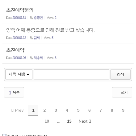
초진예약문의
Date
2026.01.31
By
홍종민
Views
2
양쪽 어깨 통증으로 인해 진료 받고 싶습니다.
Date
2026.01.12
By
김씨
Views
5
초진예약
Date
2026.01.06
By
채송화
Views
3
검색
목록
쓰기
Prev
1
2
3
4
5
6
7
8
9
10
...
13
Next