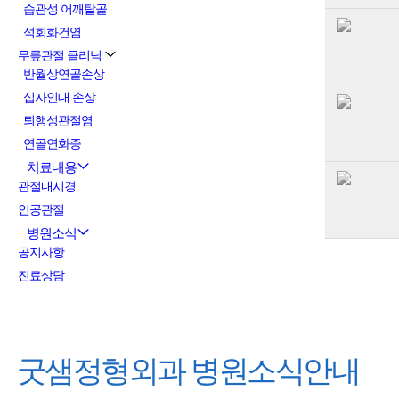
습관성 어깨탈골
석회화건염
무릎관절 클리닉
반월상연골손상
십자인대 손상
퇴행성관절염
연골연화증
치료내용
관절내시경
인공관절
병원소식
공지사항
진료상담
굿샘정형외과
병원소식안내