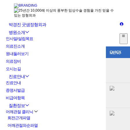
박경진 굿샘정형외과
병원소개
인사말/설립목표
의료진소개
QUICK
MENU
원내둘러보기
의료장비
오시는길
진료안내
진료안내
증명서발급
비급여항목
질환정보
어깨관절 클리닉
회전근개파열
어깨관절와순파열