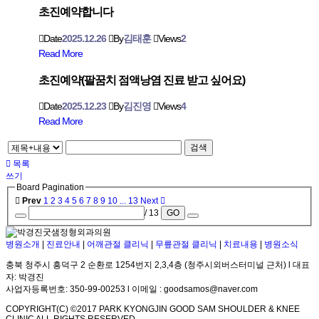
초진예약합니다
Date
2025.12.26
By
김태훈
Views
2
Read More
초진예약(팔꿈치 점액낭염 진료 받고 싶어요)
Date
2025.12.23
By
김진영
Views
4
Read More
검색
목록
쓰기
Board Pagination
Prev
1
2
3
4
5
6
7
8
9
10
...
13
Next
/ 13
GO
병원소개
|
진료안내
|
어깨관절 클리닉
|
무릎관절 클리닉
|
치료내용
|
병원소식
충북 청주시 흥덕구 2 순환로 1254번지 2,3,4층 (청주시외버스터미널 근처) l 대표
자: 박경진
사업자등록번호: 350-99-00253 l 이메일 : goodsamos@naver.com
COPYRIGHT(C) ©2017 PARK KYONGJIN GOOD SAM SHOULDER & KNEE