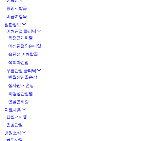
진료안내
증명서발급
비급여항목
질환정보
어깨관절 클리닉
회전근개파열
어깨관절와순파열
습관성 어깨탈골
석회화건염
무릎관절 클리닉
반월상연골손상
십자인대 손상
퇴행성관절염
연골연화증
치료내용
관절내시경
인공관절
병원소식
공지사항