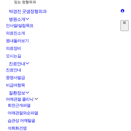
박경진 굿샘정형외과
병원소개
인사말/설립목표
의료진소개
원내둘러보기
의료장비
오시는길
진료안내
진료안내
증명서발급
비급여항목
질환정보
어깨관절 클리닉
회전근개파열
어깨관절와순파열
습관성 어깨탈골
석회화건염