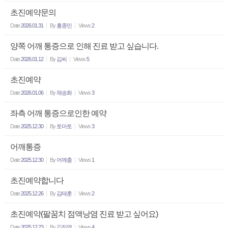
초진예약문의
Date
2026.01.31
By
홍종민
Views
2
양쪽 어깨 통증으로 인해 진료 받고 싶습니다.
Date
2026.01.12
By
김씨
Views
5
초진예약
Date
2026.01.06
By
채송화
Views
3
좌측 어깨 통증으로인한 예약
Date
2025.12.30
By
토마토
Views
3
어깨통증
Date
2025.12.30
By
어깨춤
Views
1
초진예약합니다
Date
2025.12.26
By
김태훈
Views
2
초진예약(팔꿈치 점액낭염 진료 받고 싶어요)
Date
2025.12.23
By
김진영
Views
4