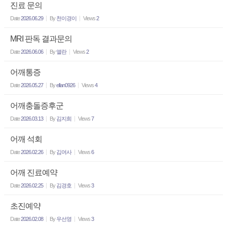
진료 문의
Date
2026.06.29
By
천이경이
Views
2
MRI 판독 결과문의
Date
2026.06.06
By
앨란
Views
2
어깨통증
Date
2026.05.27
By
ellan0926
Views
4
어깨충돌증후군
Date
2026.03.13
By
김지희
Views
7
어깨 석회
Date
2026.02.26
By
김여사
Views
6
어깨 진료예약
Date
2026.02.25
By
김경호
Views
3
초진예약
Date
2026.02.08
By
우선영
Views
3