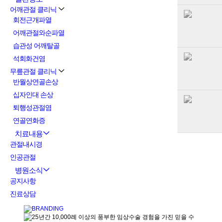
어깨관절 클리닉
회전근개파열
어깨관절와순파열
습관성 어깨탈골
석회화건염
무릎관절 클리닉
반월상연골손상
십자인대 손상
퇴행성관절염
연골연화증
치료내용
관절내시경
인공관절
병원소식
공지사항
진료상담