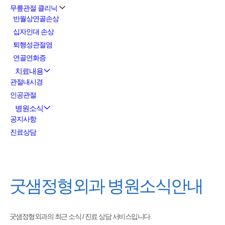
무릎관절 클리닉
반월상연골손상
십자인대 손상
퇴행성관절염
연골연화증
치료내용
관절내시경
인공관절
병원소식
공지사항
진료상담
굿샘정형외과
병원소식안내
굿샘정형외과의 최근 소식 / 진료 상담 서비스입니다.