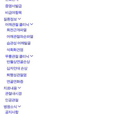
증명서발급
비급여항목
질환정보
어깨관절 클리닉
회전근개파열
어깨관절와순파열
습관성 어깨탈골
석회화건염
무릎관절 클리닉
반월상연골손상
십자인대 손상
퇴행성관절염
연골연화증
치료내용
관절내시경
인공관절
병원소식
공지사항