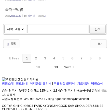
족저근막염
Date
2025.12.22
By
김은정
Views
3
검색
목록
쓰기
Prev
1
2
3
4
5
6
7
8
9
10
...
13
Next
병원소개
|
진료안내
|
어깨관절 클리닉
|
무릎관절 클리닉
|
치료내용
|
병원소식
충북 청주시 흥덕구 2 순환로 1254번지 2,3,4층 (청주시외버스터미널 근처) l 대표
자: 박경진
사업자등록번호: 350-99-00253 l 이메일 : goodsamos@naver.com
COPYRIGHT(C) ©2017 PARK KYONGJIN GOOD SAM SHOULDER & KNEE
CLINIC ALL RIGHTS RESERVED.