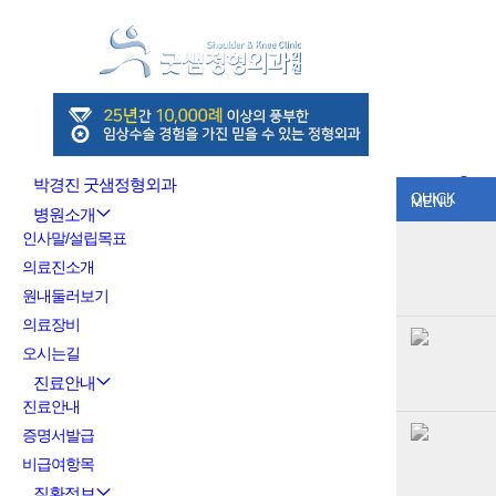
Sketchbook5, 스케치북5
박경진 굿샘정형외과
QUICK
MENU
병원소개
Sketchbook5, 스케치북5
인사말/설립목표
의료진소개
원내둘러보기
의료장비
오시는길
진료안내
진료안내
증명서발급
비급여항목
질환정보