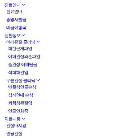
진료안내
진료안내
증명서발급
비급여항목
질환정보
어깨관절 클리닉
회전근개파열
어깨관절와순파열
습관성 어깨탈골
석회화건염
무릎관절 클리닉
반월상연골손상
십자인대 손상
퇴행성관절염
연골연화증
치료내용
관절내시경
인공관절