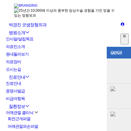
박경진 굿샘정형외과
병원소개
인사말/설립목표
의료진소개
QUICK
MENU
원내둘러보기
의료장비
오시는길
진료안내
진료안내
증명서발급
비급여항목
질환정보
어깨관절 클리닉
회전근개파열
어깨관절와순파열