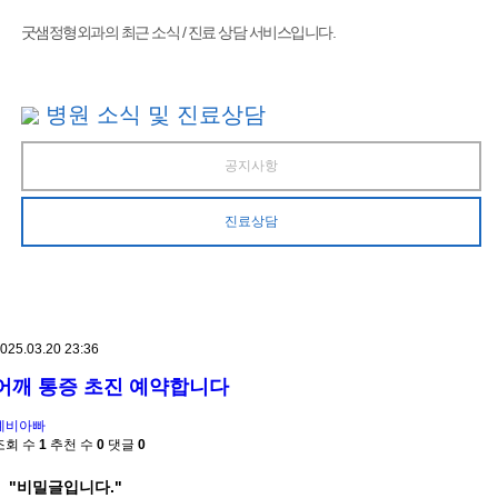
굿샘정형외과의 최근 소식 / 진료 상담 서비스입니다.
병원 소식 및 진료상담
공지사항
진료상담
025.03.20 23:36
어깨 통증 초진 예약합니다
예비아빠
조회 수
1
추천 수
0
댓글
0
"비밀글입니다."