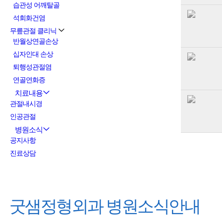
습관성 어깨탈골
석회화건염
무릎관절 클리닉
반월상연골손상
십자인대 손상
퇴행성관절염
연골연화증
치료내용
관절내시경
인공관절
병원소식
공지사항
진료상담
굿샘정형외과
병원소식안내