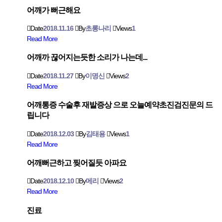
어깨가 뻐근해요
Date
2018.11.16
By
초롱나리
Views
1
Read More
어깨까 끊어지는듯한 소리가 나는데...
Date
2018.11.27
By
이명신
Views
2
Read More
어깨통증 수술후 재발증상 으로 오늘예약초진검진문의 드
립니다
Date
2018.12.03
By
김태용
Views
1
Read More
어깨뻐근하고 찢어질듯 아파요
Date
2018.12.10
By
메리
Views
2
Read More
진료