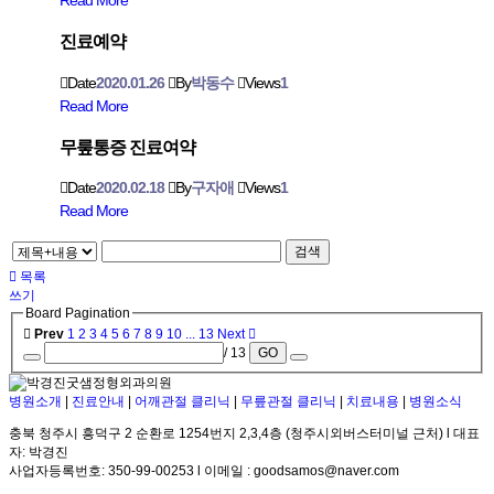
진료예약
Date
2020.01.26
By
박동수
Views
1
Read More
무뤂통증 진료여약
Date
2020.02.18
By
구자애
Views
1
Read More
검색
목록
쓰기
Board Pagination
Prev
1
2
3
4
5
6
7
8
9
10
...
13
Next
/ 13
GO
병원소개
|
진료안내
|
어깨관절 클리닉
|
무릎관절 클리닉
|
치료내용
|
병원소식
충북 청주시 흥덕구 2 순환로 1254번지 2,3,4층 (청주시외버스터미널 근처) l 대표
자: 박경진
사업자등록번호: 350-99-00253 l 이메일 : goodsamos@naver.com