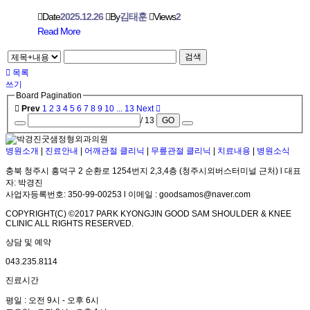
Date
2025.12.26
By
김태훈
Views
2
Read More
검색
목록
쓰기
Board Pagination
Prev
1
2
3
4
5
6
7
8
9
10
...
13
Next
/ 13
GO
병원소개
|
진료안내
|
어깨관절 클리닉
|
무릎관절 클리닉
|
치료내용
|
병원소식
충북 청주시 흥덕구 2 순환로 1254번지 2,3,4층 (청주시외버스터미널 근처) l 대표
자: 박경진
사업자등록번호: 350-99-00253 l 이메일 : goodsamos@naver.com
COPYRIGHT(C) ©2017 PARK KYONGJIN GOOD SAM SHOULDER & KNEE
CLINIC ALL RIGHTS RESERVED.
상담 및 예약
043.235.8114
진료시간
평일 : 오전 9시 - 오후 6시