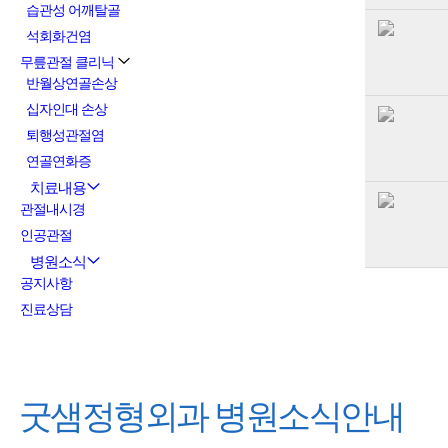
습관성 어깨탈골
석회화건염
무릎관절 클리닉
반월상연골손상
십자인대 손상
퇴행성관절염
연골연화증
치료내용
관절내시경
인공관절
병원소식
공지사항
진료상담
굿샘정형외과
병원소식안내