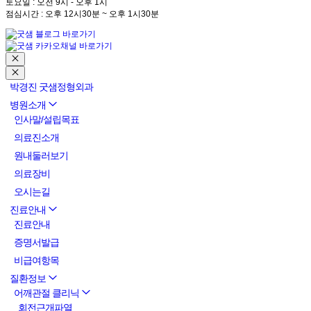
토요일 : 오전 9시 - 오후 1시
점심시간 : 오후 12시30분 ~ 오후 1시30분
박경진 굿샘정형외과
병원소개
인사말/설립목표
의료진소개
원내둘러보기
의료장비
오시는길
진료안내
진료안내
증명서발급
비급여항목
질환정보
어깨관절 클리닉
회전근개파열