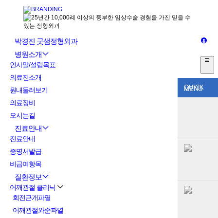
박경진 굿샘정형외과
병원소개
인사말/설립목표
의료진소개
QUICK
MENU
원내둘러보기
의료장비
오시는길
진료안내
진료안내
증명서발급
비급여항목
질환정보
어깨관절 클리닉
회전근개파열
어깨관절와순파열