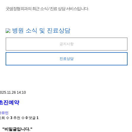
굿샘정형외과의 최근 소식 / 진료 상담 서비스입니다.
병원 소식 및 진료상담
공지사항
진료상담
025.11.26 14:10
초진예약
하유민
조회 수
3
추천 수
0
댓글
1
"비밀글입니다."