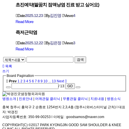
초진예약(팔꿈치 점액낭염 진료 받고 싶어요)
Date
2025.12.23
By
김진영
Views
4
Read More
족저근막염
Date
2025.12.22
By
김은정
Views
3
Read More
검색
목록
쓰기
Board Pagination
Prev
1
2
3
4
5
6
7
8
9
10
...
13
Next
/ 13
GO
병원소개
|
진료안내
|
어깨관절 클리닉
|
무릎관절 클리닉
|
치료내용
|
병원소식
충북 청주시 흥덕구 2 순환로 1254번지 2,3,4층 (청주시외버스터미널 근처) l 대표
자: 박경진
사업자등록번호: 350-99-00253 l 이메일 : goodsamos@naver.com
COPYRIGHT(C) ©2017 PARK KYONGJIN GOOD SAM SHOULDER & KNEE