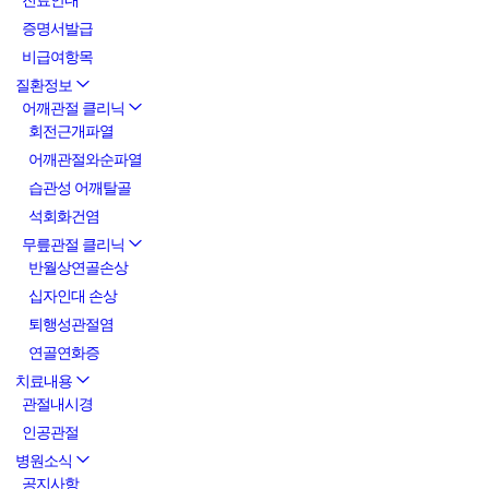
진료안내
증명서발급
비급여항목
질환정보
어깨관절 클리닉
회전근개파열
어깨관절와순파열
습관성 어깨탈골
석회화건염
무릎관절 클리닉
반월상연골손상
십자인대 손상
퇴행성관절염
연골연화증
치료내용
관절내시경
인공관절
병원소식
공지사항