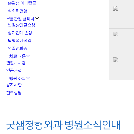
습관성 어깨탈골
석회화건염
무릎관절 클리닉
반월상연골손상
십자인대 손상
퇴행성관절염
연골연화증
치료내용
관절내시경
인공관절
병원소식
공지사항
진료상담
굿샘정형외과
병원소식안내