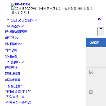
박경진 굿샘정형외과
병원소개
인사말/설립목표
의료진소개
QUICK
MENU
원내둘러보기
의료장비
오시는길
진료안내
진료안내
증명서발급
비급여항목
질환정보
어깨관절 클리닉
회전근개파열
어깨관절와순파열