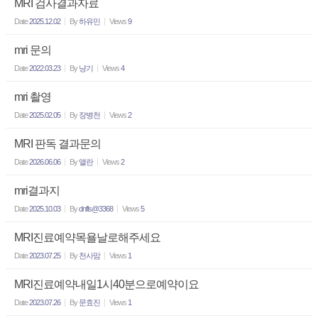
MRI 검사결과자료
Date
2025.12.02
By
하유민
Views
9
mri 문의
Date
2022.03.23
By
냥기
Views
4
mri 촬영
Date
2025.02.05
By
장병천
Views
2
MRI 판독 결과문의
Date
2026.06.06
By
앨란
Views
2
mri결과지
Date
2025.10.03
By
dnfls@3368
Views
5
MRI진료예약목욜날로해주세요
Date
2023.07.25
By
천사맘
Views
1
MRl진료예약내일1시40분으로예약이요
Date
2023.07.26
By
문효진
Views
1