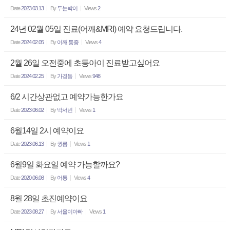
Date
2023.03.13
By
두눈박이
Views
2
24년 02월 05일 진료(어깨&MRI) 예약 요청드립니다.
Date
2024.02.05
By
어깨 통증
Views
4
2월 26일 오전중에 초등아이 진료받고싶어요
Date
2024.02.25
By
가경동
Views
948
6/2 시간상관없고 예약가능한가요
Date
2023.06.02
By
박서빈
Views
1
6월14일 2시 예약이요
Date
2023.06.13
By
귕름
Views
1
6월9일 화요일 예약 가능할까요?
Date
2020.06.08
By
어통
Views
4
8월 28일 초진예약이요
Date
2023.08.27
By
서율이아빠
Views
1