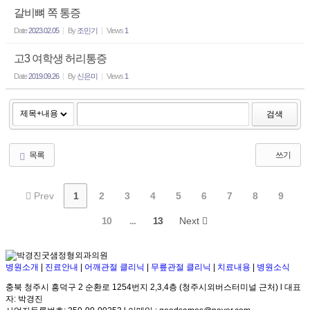
갈비뼈 쪽 통증
Date
2023.02.05
By
조민기
Views
1
고3 여학생 허리통증
Date
2019.09.26
By
신은미
Views
1
검색
목록
쓰기
Prev
1
2
3
4
5
6
7
8
9
10
...
13
Next
병원소개
|
진료안내
|
어깨관절 클리닉
|
무릎관절 클리닉
|
치료내용
|
병원소식
충북 청주시 흥덕구 2 순환로 1254번지 2,3,4층 (청주시외버스터미널 근처) l 대표
자: 박경진