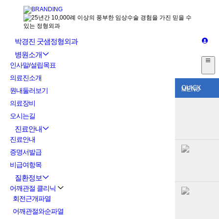
박경진 굿샘정형외과
병원소개
인사말/설립목표
의료진소개
QUICK
MENU
원내둘러보기
의료장비
오시는길
진료안내
진료안내
증명서발급
비급여항목
질환정보
어깨관절 클리닉
회전근개파열
어깨관절와순파열