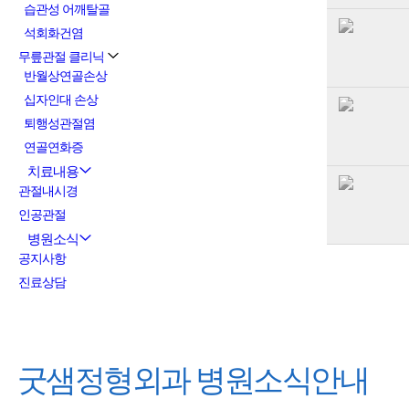
습관성 어깨탈골
석회화건염
무릎관절 클리닉
반월상연골손상
십자인대 손상
퇴행성관절염
연골연화증
치료내용
관절내시경
인공관절
병원소식
공지사항
진료상담
굿샘정형외과
병원소식안내