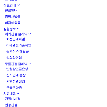
진료안내
진료안내
증명서발급
비급여항목
질환정보
어깨관절 클리닉
회전근개파열
어깨관절와순파열
습관성 어깨탈골
석회화건염
무릎관절 클리닉
반월상연골손상
십자인대 손상
퇴행성관절염
연골연화증
치료내용
관절내시경
인공관절