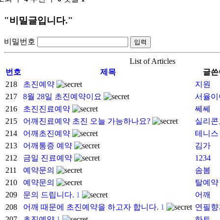
"비밀글입니다."
비밀번호
List of Articles
번호
제목
글쓴
218
초진예약
지원
217
8월 28일 초진예약이요
서율이
216
초진진료예약
쎄쎄
215
어깨진료예약 초진 오늘 가능하나요?
실리콘
214
어깨초진예약
테니스
213
어깨통증 예약
김가
212
금일 진료예약
1234
211
예약문의
솜봄
210
예약문의
탈예약
209
문의 드립니다.
1
어깨
208
어깨 때문에 초진예약을 하고자 합니다.
1
연필향
207
초진예약
1
하트