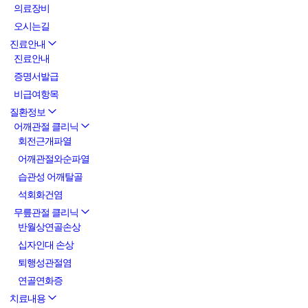
의료장비
오시는길
진료안내
진료안내
증명서발급
비급여항목
질환정보
어깨관절 클리닉
회전근개파열
어깨관절와순파열
습관성 어깨탈골
석회화건염
무릎관절 클리닉
반월상연골손상
십자인대 손상
퇴행성관절염
연골연화증
치료내용