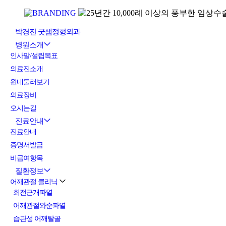
박경진 굿샘정형외과
병원소개
인사말/설립목표
의료진소개
원내둘러보기
의료장비
오시는길
진료안내
진료안내
증명서발급
비급여항목
질환정보
어깨관절 클리닉
회전근개파열
어깨관절와순파열
습관성 어깨탈골