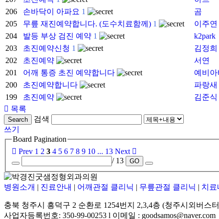
206
손바닥이 아파요
1
곰
205
무릎 재진예약합니다. (도수치료함께)
1
이주연
204
발등 부상 검진 예약
1
k2park
203
초진예약신청
1
김정희
202
초진예약
서연
201
어깨 통증 초진 예약합니다
예비아
200
초진예약합니다
파랑새
199
초진예약
김준식
목록
검색
Search
쓰기
Board Pagination
Prev
1
2
3
4
5
6
7
8
9
10
...
13
Next
/ 13
GO
병원소개
|
진료안내
|
어깨관절 클리닉
|
무릎관절 클리닉
|
치료
충북 청주시 흥덕구 2 순환로 1254번지 2,3,4층 (청주시외버스터
사업자등록번호: 350-99-00253 l 이메일 : goodsamos@naver.com