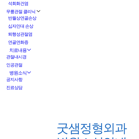
석회화건염
무릎관절 클리닉
반월상연골손상
십자인대 손상
퇴행성관절염
연골연화증
치료내용
관절내시경
인공관절
병원소식
공지사항
진료상담
굿샘정형외과