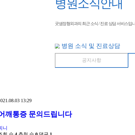
병원소식안내
굿샘정형외과의 최근 소식 / 진료 상담 서비스입니
병원 소식 및 진료상담
공지사항
021.08.03 13:29
어깨통증 문의드립니다
찌니
조회 수
4
추천 수
0
댓글
1