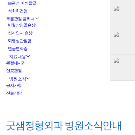
습관성 어깨탈골
석회화건염
무릎관절 클리닉
반월상연골손상
십자인대 손상
퇴행성관절염
연골연화증
치료내용
관절내시경
인공관절
병원소식
공지사항
진료상담
굿샘정형외과
병원소식안내