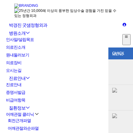
박경진 굿샘정형외과
병원소개
인사말/설립목표
의료진소개
QUICK
MENU
원내둘러보기
의료장비
오시는길
진료안내
진료안내
증명서발급
비급여항목
질환정보
어깨관절 클리닉
회전근개파열
어깨관절와순파열