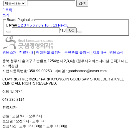
검색
목록
쓰기
Board Pagination
Prev
1
2
3
4
5
6
7
8
9
10
...
13
Next
/ 13
GO
병원소개
|
진료안내
|
어깨관절 클리닉
|
무릎관절 클리닉
|
치료내용
|
병원소식
충북 청주시 흥덕구 2 순환로 1254번지 2,3,4층 (청주시외버스터미널 근처) l 대표
자: 박경진
사업자등록번호: 350-99-00253 l 이메일 : goodsamos@naver.com
COPYRIGHT(C) ©2017 PARK KYONGJIN GOOD SAM SHOULDER & KNEE
CLINIC ALL RIGHTS RESERVED.
상담 및 예약
043.235.8114
진료시간
평일 : 오전 9시 - 오후 6시
토요일 : 오전 9시 - 오후 1시
점심시간 : 오후 12시30분 ~ 오후 1시30분