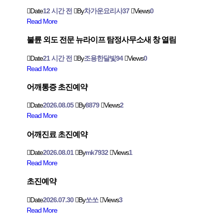
Date
12 시간 전
By
차가운요리사37
Views
0
Read More
불륜 외도 전문 뉴라이프 탐정사무소새 창 열림
Date
21 시간 전
By
조용한달빛94
Views
0
Read More
어깨통증 초진예약
Date
2026.08.05
By
8879
Views
2
Read More
어깨진료 초진예약
Date
2026.08.01
By
mk7932
Views
1
Read More
초진예약
Date
2026.07.30
By
쏘쏘
Views
3
Read More