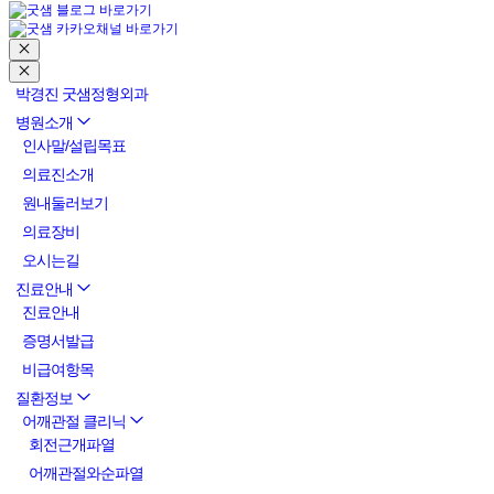
박경진 굿샘정형외과
병원소개
인사말/설립목표
의료진소개
원내둘러보기
의료장비
오시는길
진료안내
진료안내
증명서발급
비급여항목
질환정보
어깨관절 클리닉
회전근개파열
어깨관절와순파열