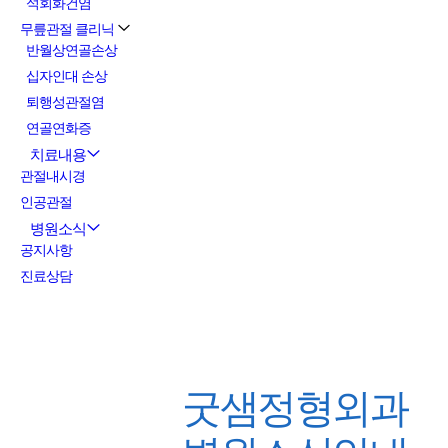
석회화건염
무릎관절 클리닉
반월상연골손상
십자인대 손상
퇴행성관절염
연골연화증
치료내용
관절내시경
인공관절
병원소식
공지사항
진료상담
굿샘정형외과