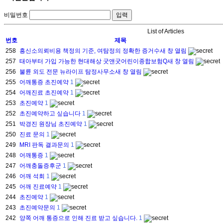
비밀번호
List of Articles
번호
제목
258
흥신소의뢰비용 책정의 기준, 여탐정의 정확한 증거수새 창 열림
257
태아부터 가입 가능한 현대해상 굿앤굿어린이종합보험Q새 창 열림
256
불륜 외도 전문 뉴라이프 탐정사무소새 창 열림
255
어깨통증 초진예약
1
254
어깨진료 초진예약
1
253
초진예약
1
252
초진예약하고 싶습니다
1
251
박경진 원장님 초진예약
1
250
진료 문의
1
249
MRI 판독 결과문의
1
248
어깨통증
1
247
어깨충돌증후군
1
246
어깨 석회
1
245
어깨 진료예약
1
244
초진예약
1
243
초진예약문의
1
242
양쪽 어깨 통증으로 인해 진료 받고 싶습니다.
1