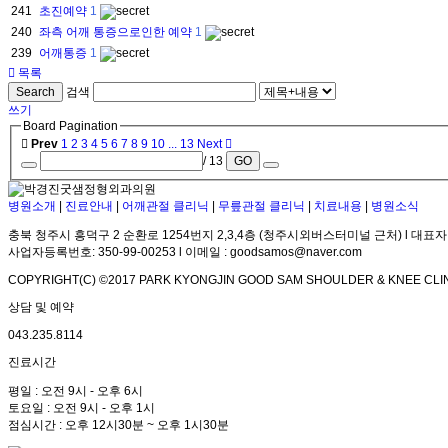
241
초진예약
1
240
좌측 어깨 통증으로인한 예약
1
239
어깨통증
1
목록
Search
검색
쓰기
Board Pagination
Prev
1
2
3
4
5
6
7
8
9
10
...
13
Next
/ 13
GO
병원소개
|
진료안내
|
어깨관절 클리닉
|
무릎관절 클리닉
|
치료내용
|
병원소식
충북 청주시 흥덕구 2 순환로 1254번지 2,3,4층 (청주시외버스터미널 근처) l 대표자
사업자등록번호: 350-99-00253 l 이메일 : goodsamos@naver.com
COPYRIGHT(C) ©2017 PARK KYONGJIN GOOD SAM SHOULDER & KNEE CLIN
상담 및 예약
043.235.8114
진료시간
평일 : 오전 9시 - 오후 6시
토요일 : 오전 9시 - 오후 1시
점심시간 : 오후 12시30분 ~ 오후 1시30분