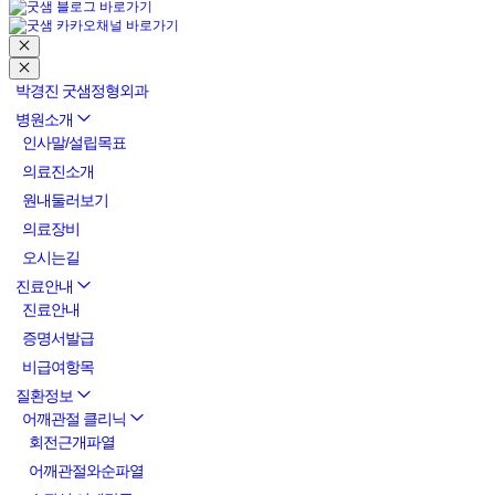
박경진 굿샘정형외과
병원소개
인사말/설립목표
의료진소개
원내둘러보기
의료장비
오시는길
진료안내
진료안내
증명서발급
비급여항목
질환정보
어깨관절 클리닉
회전근개파열
어깨관절와순파열