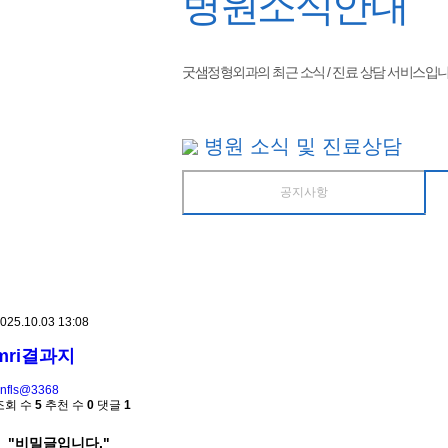
병원소식안내
굿샘정형외과의 최근 소식 / 진료 상담 서비스입니
병원 소식 및 진료상담
공지사항
025.10.03 13:08
mri결과지
nfls@3368
조회 수
5
추천 수
0
댓글
1
"비밀글입니다."