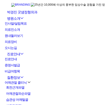
박경진 굿샘정형외과
병원소개
인사말/설립목표
의료진소개
원내둘러보기
의료장비
오시는길
진료안내
진료안내
증명서발급
비급여항목
질환정보
어깨관절 클리닉
회전근개파열
어깨관절와순파열
습관성 어깨탈골