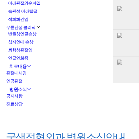
어깨관절와순파열
습관성 어깨탈골
석회화건염
무릎관절 클리닉
반월상연골손상
십자인대 손상
퇴행성관절염
연골연화증
치료내용
관절내시경
인공관절
병원소식
공지사항
진료상담
굿샘정형외과
병원소식안내