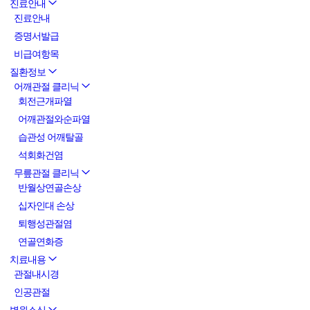
진료안내
진료안내
증명서발급
비급여항목
질환정보
어깨관절 클리닉
회전근개파열
어깨관절와순파열
습관성 어깨탈골
석회화건염
무릎관절 클리닉
반월상연골손상
십자인대 손상
퇴행성관절염
연골연화증
치료내용
관절내시경
인공관절