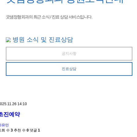
굿샘정형외과의 최근 소식 / 진료 상담 서비스입니다.
병원 소식 및 진료상담
공지사항
진료상담
025.11.26 14:10
초진예약
하유민
조회 수
3
추천 수
0
댓글
1