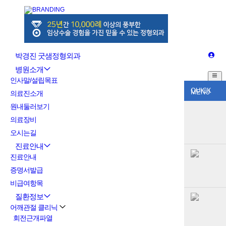
박경진 굿샘정형외과
병원소개
인사말/설립목표
QUICK
MENU
의료진소개
원내둘러보기
의료장비
오시는길
진료안내
진료안내
증명서발급
비급여항목
질환정보
어깨관절 클리닉
회전근개파열