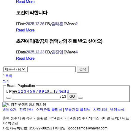
Read More
초진예약합니다
Date
2025.12.26
By
김태훈
Views
2
Read More
초진예약(팔꿈치 점액낭염 진료 받고 싶어요)
Date
2025.12.23
By
김진영
Views
4
Read More
검색
목록
쓰기
Board Pagination
Prev
1
2
3
4
5
6
7
8
9
10
...
13
Next
/ 13
GO
병원소개
|
진료안내
|
어깨관절 클리닉
|
무릎관절 클리닉
|
치료내용
|
병원소식
충북 청주시 흥덕구 2 순환로 1254번지 2,3,4층 (청주시외버스터미널 근처) l 대표
자: 박경진
사업자등록번호: 350-99-00253 l 이메일 : goodsamos@naver.com