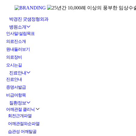
박경진 굿샘정형외과
병원소개
인사말/설립목표
의료진소개
원내둘러보기
의료장비
오시는길
진료안내
진료안내
증명서발급
비급여항목
질환정보
어깨관절 클리닉
회전근개파열
어깨관절와순파열
습관성 어깨탈골