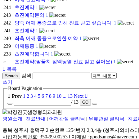
244
초진예약
1
243
초진예약문의
1
242
양쪽 어깨 통증으로 인해 진료 받고 싶습니다.
1
241
초진예약
1
240
좌측 어깨 통증으로인한 예약
1
239
어깨통증
1
238
초진예약합니다
1
»
초진예약(팔꿈치 점액낭염 진료 받고 싶어요)
1
목록
검색
Search
쓰기
Board Pagination
Prev
1
2
3
4
5
6
7
8
9
10
...
13
Next
/ 13
GO
병원소개
|
진료안내
|
어깨관절 클리닉
|
무릎관절 클리닉
|
치료
충북 청주시 흥덕구 2 순환로 1254번지 2,3,4층 (청주시외버스터
사업자등록번호: 350-99-00253 l 이메일 : goodsamos@naver.com