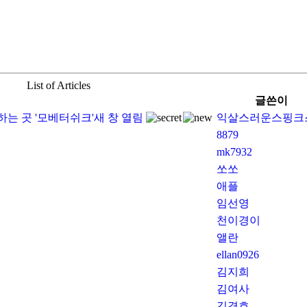
List of Articles
글쓴이
는 곳 '모베터쉬크'새 창 열림
익살스러운스핑크스
8879
mk7932
쏘쏘
애플
임선영
천이경이
앨란
ellan0926
김지희
김여사
김경호