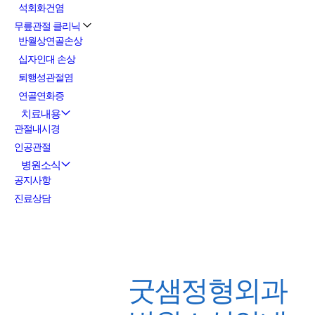
석회화건염
무릎관절 클리닉
반월상연골손상
십자인대 손상
퇴행성관절염
연골연화증
치료내용
관절내시경
인공관절
병원소식
공지사항
진료상담
굿샘정형외과