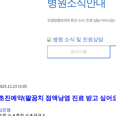
병원소식안내
굿샘정형외과의 최근 소식 / 진료 상담 서비스입니
병원 소식 및 진료상담
공지사항
025.12.23 11:05
초진예약(팔꿈치 점액낭염 진료 받고 싶어요
김진영
조회 수
4
추천 수
0
댓글
1