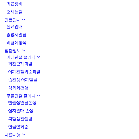
의료장비
오시는길
진료안내
진료안내
증명서발급
비급여항목
질환정보
어깨관절 클리닉
회전근개파열
어깨관절와순파열
습관성 어깨탈골
석회화건염
무릎관절 클리닉
반월상연골손상
십자인대 손상
퇴행성관절염
연골연화증
치료내용