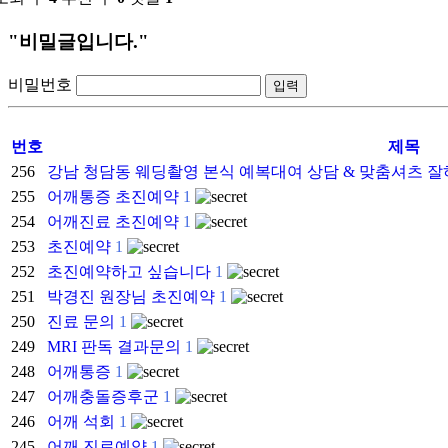
"비밀글입니다."
비밀번호
번호
제목
256
강남 청담동 웨딩촬영 본식 예복대여 상담 & 맞춤셔츠 잘하
255
어깨통증 초진예약
1
254
어깨진료 초진예약
1
253
초진예약
1
252
초진예약하고 싶습니다
1
251
박경진 원장님 초진예약
1
250
진료 문의
1
249
MRI 판독 결과문의
1
248
어깨통증
1
247
어깨충돌증후군
1
246
어깨 석회
1
245
어깨 진료예약
1