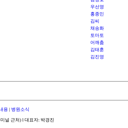
우선영
홍종민
김씨
채송화
토마토
어깨춤
김태훈
김진영
내용
|
병원소식
미널 근처) l 대표자: 박경진