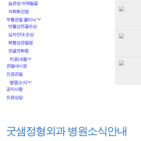
습관성 어깨탈골
석회화건염
무릎관절 클리닉
반월상연골손상
십자인대 손상
퇴행성관절염
연골연화증
치료내용
관절내시경
인공관절
병원소식
공지사항
진료상담
굿샘정형외과
병원소식안내