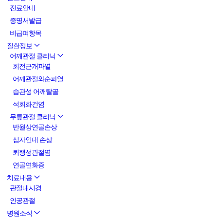
진료안내
증명서발급
비급여항목
질환정보
어깨관절 클리닉
회전근개파열
어깨관절와순파열
습관성 어깨탈골
석회화건염
무릎관절 클리닉
반월상연골손상
십자인대 손상
퇴행성관절염
연골연화증
치료내용
관절내시경
인공관절
병원소식