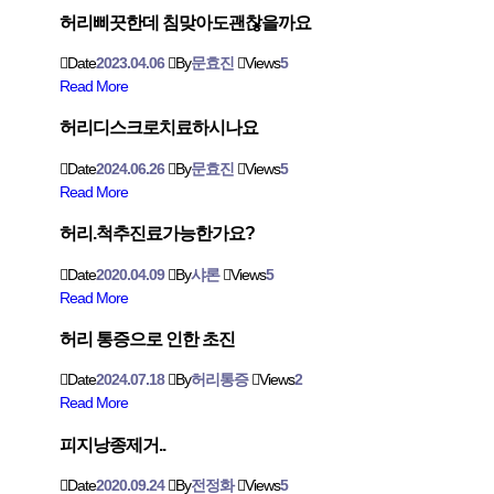
허리삐끗한데 침맞아도괜찮을까요
Date
2023.04.06
By
문효진
Views
5
Read More
허리디스크로치료하시나요
Date
2024.06.26
By
문효진
Views
5
Read More
허리.척추진료가능한가요?
Date
2020.04.09
By
샤론
Views
5
Read More
허리 통증으로 인한 초진
Date
2024.07.18
By
허리통증
Views
2
Read More
피지낭종제거..
Date
2020.09.24
By
전정화
Views
5