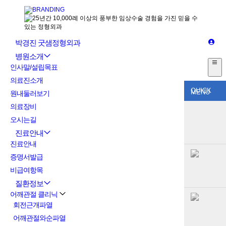
박경진 굿샘정형외과
병원소개
인사말/설립목표
의료진소개
QUICK
MENU
원내둘러보기
의료장비
오시는길
진료안내
진료안내
증명서발급
비급여항목
질환정보
어깨관절 클리닉
회전근개파열
어깨관절와순파열