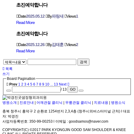
초진예약합니다
Date
2025.05.12
By
파랑새
Views
1
Read More
초진예약합니다
Date
2025.12.26
By
김태훈
Views
2
Read More
검색
목록
쓰기
Board Pagination
Prev
1
2
3
4
5
6
7
8
9
10
...
13
Next
/ 13
GO
병원소개
|
진료안내
|
어깨관절 클리닉
|
무릎관절 클리닉
|
치료내용
|
병원소식
충북 청주시 흥덕구 2 순환로 1254번지 2,3,4층 (청주시외버스터미널 근처) l 대표
자: 박경진
사업자등록번호: 350-99-00253 l 이메일 : goodsamos@naver.com
COPYRIGHT(C) ©2017 PARK KYONGJIN GOOD SAM SHOULDER & KNEE