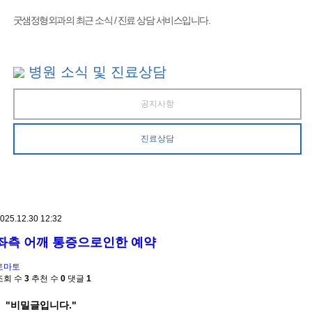
굿샘정형외과의 최근 소식 / 진료 상담 서비스입니다.
병원 소식 및 진료상담
공지사항
진료상담
025.12.30 12:32
좌측 어깨 통증으로인한 예약
토마토
조회 수
3
추천 수
0
댓글
1
"비밀글입니다."