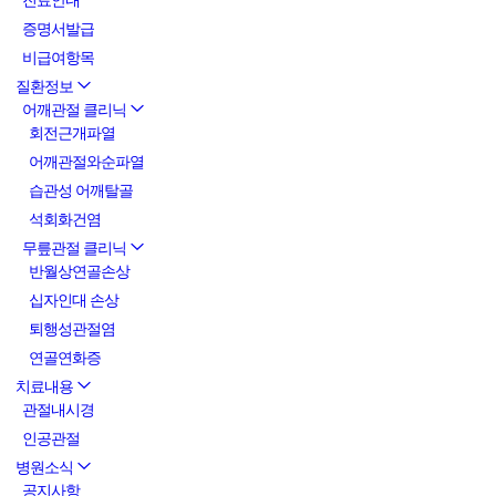
진료안내
증명서발급
비급여항목
질환정보
어깨관절 클리닉
회전근개파열
어깨관절와순파열
습관성 어깨탈골
석회화건염
무릎관절 클리닉
반월상연골손상
십자인대 손상
퇴행성관절염
연골연화증
치료내용
관절내시경
인공관절
병원소식
공지사항