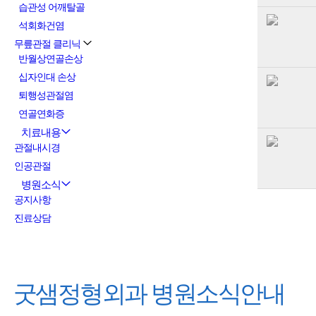
습관성 어깨탈골
석회화건염
무릎관절 클리닉
반월상연골손상
십자인대 손상
퇴행성관절염
연골연화증
치료내용
관절내시경
인공관절
병원소식
공지사항
진료상담
굿샘정형외과
병원소식안내