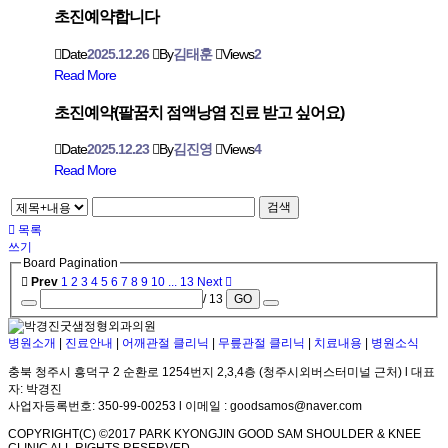
초진예약합니다
Date
2025.12.26
By
김태훈
Views
2
Read More
초진예약(팔꿈치 점액낭염 진료 받고 싶어요)
Date
2025.12.23
By
김진영
Views
4
Read More
검색
목록
쓰기
Board Pagination
Prev
1
2
3
4
5
6
7
8
9
10
...
13
Next
/ 13
GO
병원소개
|
진료안내
|
어깨관절 클리닉
|
무릎관절 클리닉
|
치료내용
|
병원소식
충북 청주시 흥덕구 2 순환로 1254번지 2,3,4층 (청주시외버스터미널 근처) l 대표
자: 박경진
사업자등록번호: 350-99-00253 l 이메일 : goodsamos@naver.com
COPYRIGHT(C) ©2017 PARK KYONGJIN GOOD SAM SHOULDER & KNEE