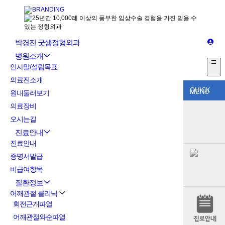
박경진 굿샘정형외과
병원소개
인사말/설립목표
의료진소개
QUICK
MENU
원내둘러보기
의료장비
오시는길
진료안내
진료안내
증명서발급
비급여항목
질환정보
어깨관절 클리닉
회전근개파열
어깨관절와순파열