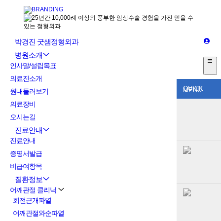
박경진 굿샘정형외과
병원소개
인사말/설립목표
의료진소개
QUICK
MENU
원내둘러보기
의료장비
오시는길
진료안내
진료안내
증명서발급
비급여항목
질환정보
어깨관절 클리닉
회전근개파열
어깨관절와순파열