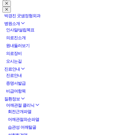
박경진 굿샘정형외과
병원소개
인사말/설립목표
의료진소개
원내둘러보기
의료장비
오시는길
진료안내
진료안내
증명서발급
비급여항목
질환정보
어깨관절 클리닉
회전근개파열
어깨관절와순파열
습관성 어깨탈골