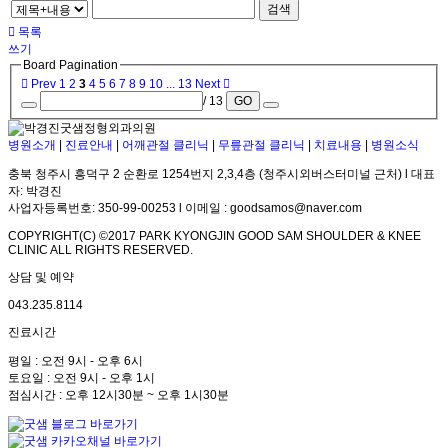
검색
목록
쓰기
Board Pagination
Prev
1
2
3
4
5
6
7
8
9
10
...
13
Next
/ 13
GO
병원소개
|
진료안내
|
어깨관절 클리닉
|
무릎관절 클리닉
|
치료내용
|
병원소식
충북 청주시 흥덕구 2 순환로 1254번지 2,3,4층 (청주시외버스터미널 근처) l 대표
자: 박경진
사업자등록번호: 350-99-00253 l 이메일 : goodsamos@naver.com
COPYRIGHT(C) ©2017 PARK KYONGJIN GOOD SAM SHOULDER & KNEE
CLINIC ALL RIGHTS RESERVED.
상담 및 예약
043.235.8114
진료시간
평일 : 오전 9시 - 오후 6시
토요일 : 오전 9시 - 오후 1시
점심시간 : 오후 12시30분 ~ 오후 1시30분