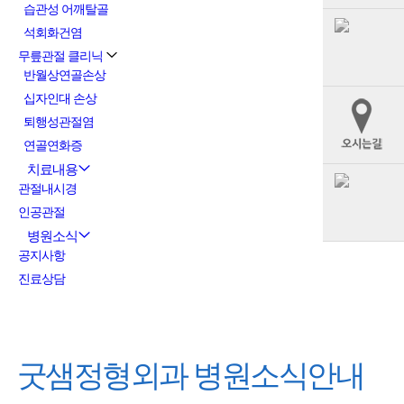
습관성 어깨탈골
석회화건염
무릎관절 클리닉
반월상연골손상
십자인대 손상
퇴행성관절염
연골연화증
치료내용
관절내시경
인공관절
병원소식
공지사항
진료상담
굿샘정형외과
병원소식안내