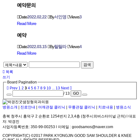
예약문의
Date
2022.02.22
By
서인영
Views
3
Read More
예약
Date
2022.03.15
By
랄랄라
Views
4
Read More
검색
목록
쓰기
Board Pagination
Prev
1
2
3
4
5
6
7
8
9
10
...
13
Next
/ 13
GO
병원소개
|
진료안내
|
어깨관절 클리닉
|
무릎관절 클리닉
|
치료내용
|
병원소식
충북 청주시 흥덕구 2 순환로 1254번지 2,3,4층 (청주시외버스터미널 근처) l 대표
자: 박경진
사업자등록번호: 350-99-00253 l 이메일 : goodsamos@naver.com
COPYRIGHT(C) ©2017 PARK KYONGJIN GOOD SAM SHOULDER & KNEE