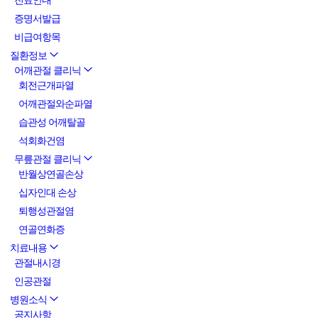
진료안내
증명서발급
비급여항목
질환정보
어깨관절 클리닉
회전근개파열
어깨관절와순파열
습관성 어깨탈골
석회화건염
무릎관절 클리닉
반월상연골손상
십자인대 손상
퇴행성관절염
연골연화증
치료내용
관절내시경
인공관절
병원소식
공지사항