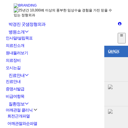
박경진 굿샘정형외과
병원소개
인사말/설립목표
의료진소개
QUICK
MENU
원내둘러보기
의료장비
오시는길
진료안내
진료안내
증명서발급
비급여항목
질환정보
어깨관절 클리닉
회전근개파열
어깨관절와순파열