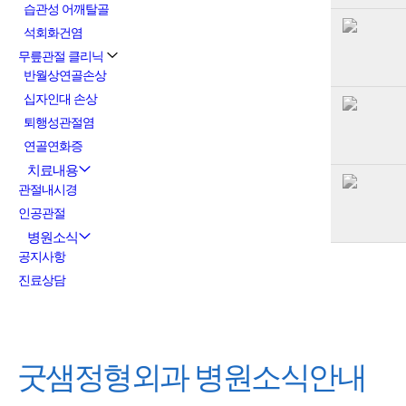
습관성 어깨탈골
석회화건염
무릎관절 클리닉
반월상연골손상
십자인대 손상
퇴행성관절염
연골연화증
치료내용
관절내시경
인공관절
병원소식
공지사항
진료상담
굿샘정형외과
병원소식안내