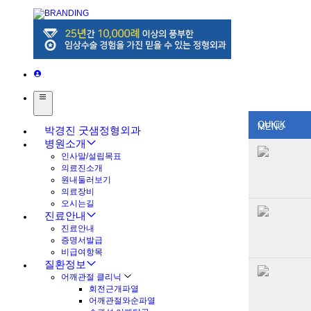
QUICK
MENU
박경진 굿샘정형외과
병원소개
인사말/설립목표
의료진소개
원내둘러보기
의료장비
오시는길
진료안내
진료안내
증명서발급
비급여항목
질환정보
어깨관절 클리닉
회전근개파열
어깨관절와순파열