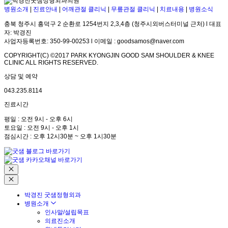
병원소개
|
진료안내
|
어깨관절 클리닉
|
무릎관절 클리닉
|
치료내용
|
병원소식
충북 청주시 흥덕구 2 순환로 1254번지 2,3,4층 (청주시외버스터미널 근처) l 대표
자: 박경진
사업자등록번호: 350-99-00253 l 이메일 : goodsamos@naver.com
COPYRIGHT(C) ©2017 PARK KYONGJIN GOOD SAM SHOULDER & KNEE
CLINIC ALL RIGHTS RESERVED.
상담 및 예약
043.235.8114
진료시간
평일 : 오전 9시 - 오후 6시
토요일 : 오전 9시 - 오후 1시
점심시간 : 오후 12시30분 ~ 오후 1시30분
박경진 굿샘정형외과
병원소개
인사말/설립목표
의료진소개