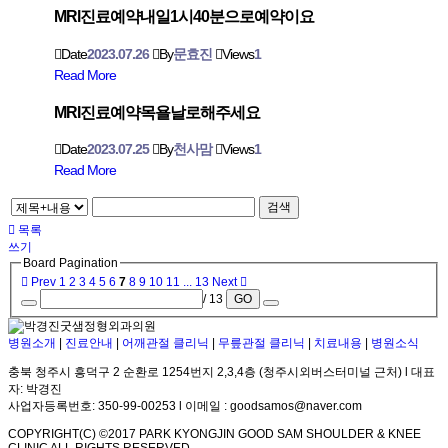
MRl진료예약내일1시40분으로예약이요
Date
2023.07.26
By
문효진
Views
1
Read More
MRI진료예약목욜날로해주세요
Date
2023.07.25
By
천사맘
Views
1
Read More
검색
목록
쓰기
Board Pagination
Prev
1
2
3
4
5
6
7
8
9
10
11
...
13
Next
/ 13
GO
병원소개
|
진료안내
|
어깨관절 클리닉
|
무릎관절 클리닉
|
치료내용
|
병원소식
충북 청주시 흥덕구 2 순환로 1254번지 2,3,4층 (청주시외버스터미널 근처) l 대표
자: 박경진
사업자등록번호: 350-99-00253 l 이메일 : goodsamos@naver.com
COPYRIGHT(C) ©2017 PARK KYONGJIN GOOD SAM SHOULDER & KNEE