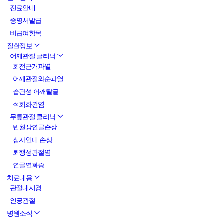
진료안내
증명서발급
비급여항목
질환정보
어깨관절 클리닉
회전근개파열
어깨관절와순파열
습관성 어깨탈골
석회화건염
무릎관절 클리닉
반월상연골손상
십자인대 손상
퇴행성관절염
연골연화증
치료내용
관절내시경
인공관절
병원소식