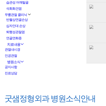
습관성 어깨탈골
석회화건염
무릎관절 클리닉
반월상연골손상
십자인대 손상
퇴행성관절염
연골연화증
치료내용
관절내시경
인공관절
병원소식
공지사항
진료상담
굿샘정형외과
병원소식안내