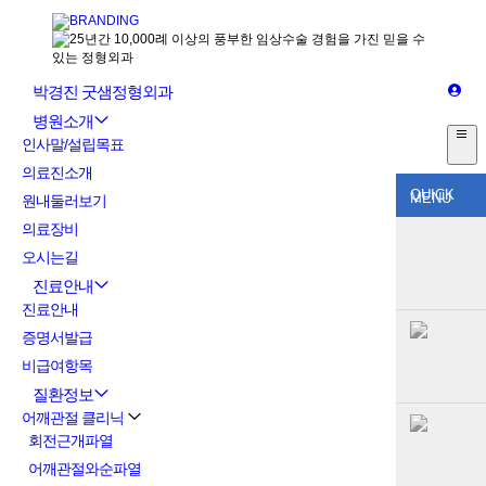
박경진 굿샘정형외과
병원소개
인사말/설립목표
의료진소개
QUICK
MENU
원내둘러보기
의료장비
오시는길
진료안내
진료안내
증명서발급
비급여항목
질환정보
어깨관절 클리닉
회전근개파열
어깨관절와순파열