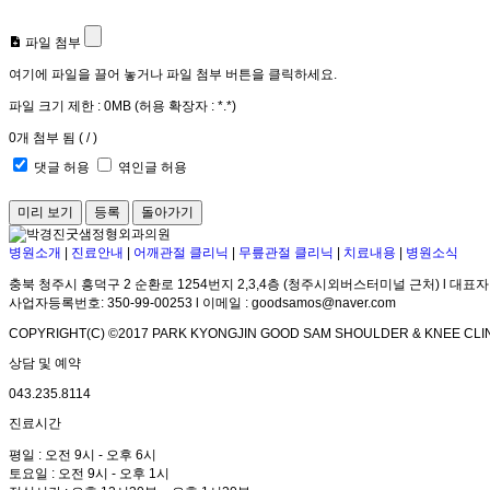
파일 첨부
여기에 파일을 끌어 놓거나 파일 첨부 버튼을 클릭하세요.
파일 크기 제한 :
0MB
(허용 확장자 :
*.*
)
0
개 첨부 됨 (
/
)
댓글 허용
엮인글 허용
돌아가기
병원소개
|
진료안내
|
어깨관절 클리닉
|
무릎관절 클리닉
|
치료내용
|
병원소식
충북 청주시 흥덕구 2 순환로 1254번지 2,3,4층 (청주시외버스터미널 근처) l 대표자
사업자등록번호: 350-99-00253 l 이메일 : goodsamos@naver.com
COPYRIGHT(C) ©2017 PARK KYONGJIN GOOD SAM SHOULDER & KNEE CLIN
상담 및 예약
043.235.8114
진료시간
평일 : 오전 9시 - 오후 6시
토요일 : 오전 9시 - 오후 1시