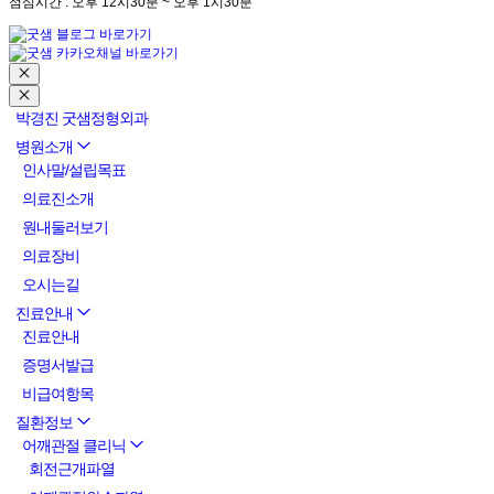
점심시간 : 오후 12시30분 ~ 오후 1시30분
박경진 굿샘정형외과
병원소개
인사말/설립목표
의료진소개
원내둘러보기
의료장비
오시는길
진료안내
진료안내
증명서발급
비급여항목
질환정보
어깨관절 클리닉
회전근개파열