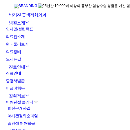
박경진 굿샘정형외과
병원소개
인사말/설립목표
의료진소개
원내둘러보기
의료장비
오시는길
진료안내
진료안내
증명서발급
비급여항목
질환정보
어깨관절 클리닉
회전근개파열
어깨관절와순파열
습관성 어깨탈골