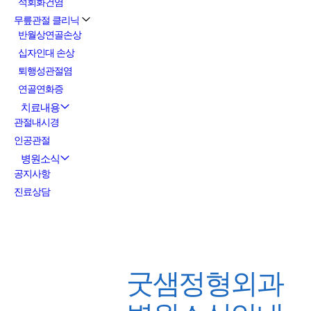
석회화건염
무릎관절 클리닉
반월상연골손상
십자인대 손상
퇴행성관절염
연골연화증
치료내용
관절내시경
인공관절
병원소식
공지사항
진료상담
굿샘정형외과