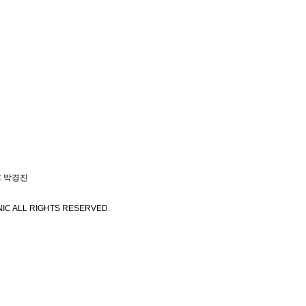
: 박경진
IC ALL RIGHTS RESERVED.