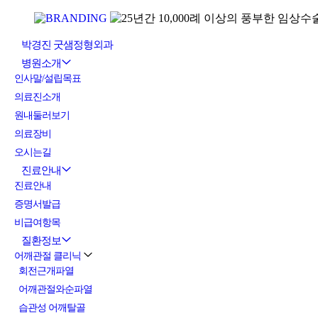
박경진 굿샘정형외과
병원소개
인사말/설립목표
의료진소개
원내둘러보기
의료장비
오시는길
진료안내
진료안내
증명서발급
비급여항목
질환정보
어깨관절 클리닉
회전근개파열
어깨관절와순파열
습관성 어깨탈골