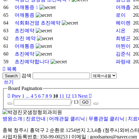
66
어깨통증
1
어깨춤
20
65
어깨통증
로이
20
64
석회화건염 초진예약
헤이렌
20
63
초진예약
시온
20
62
초진 예약
최병곤
20
61
어깨통증
머찐이
20
60
초진예약
김준식
20
59
초진예약합니다
파랑새
20
목록
검색
Search
쓰기
Board Pagination
Prev
1
...
4
5
6
7
8
9
10
11
12
13
Next
/ 13
GO
병원소개
|
진료안내
|
어깨관절 클리닉
|
무릎관절 클리닉
|
치료
충북 청주시 흥덕구 2 순환로 1254번지 2,3,4층 (청주시외버스터
사업자등록번호: 350-99-00253 l 이메일 : goodsamos@naver.com