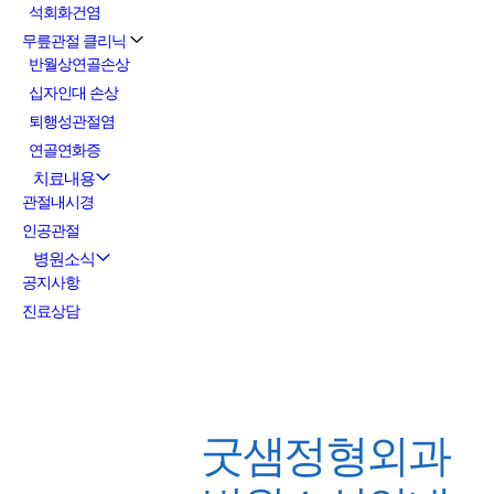
석회화건염
무릎관절 클리닉
반월상연골손상
십자인대 손상
퇴행성관절염
연골연화증
치료내용
관절내시경
인공관절
병원소식
공지사항
진료상담
굿샘정형외과