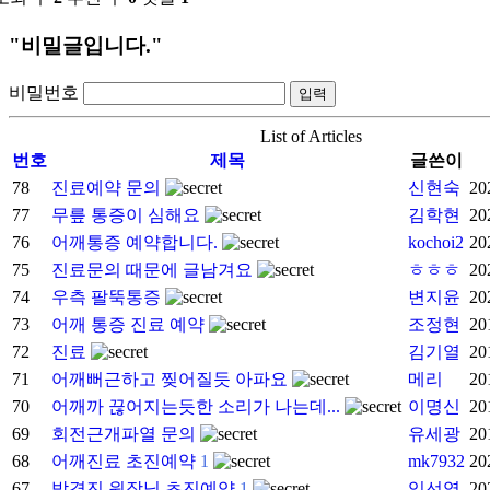
"비밀글입니다."
비밀번호
List of Articles
번호
제목
글쓴이
78
진료예약 문의
신현숙
20
77
무릎 통증이 심해요
김학현
20
76
어깨통증 예약합니다.
kochoi2
20
75
진료문의 때문에 글남겨요
ㅎㅎㅎ
20
74
우측 팔뚝통증
변지윤
20
73
어깨 통증 진료 예약
조정현
20
72
진료
김기열
20
71
어깨뻐근하고 찢어질듯 아파요
메리
20
70
어깨까 끊어지는듯한 소리가 나는데...
이명신
20
69
회전근개파열 문의
유세광
20
68
어깨진료 초진예약
1
mk7932
20
67
박경진 원장님 초진예약
1
임선영
20