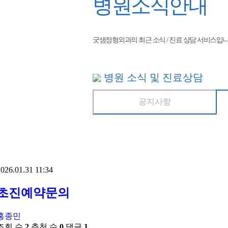
병원소식안내
굿샘정형외과의 최근 소식 / 진료 상담 서비스입니
병원 소식 및 진료상담
공지사항
026.01.31 11:34
초진예약문의
홍종민
조회 수
2
추천 수
0
댓글
1