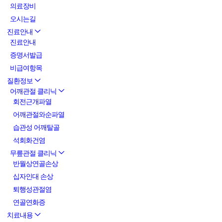
의료장비
오시는길
진료안내
진료안내
증명서발급
비급여항목
질환정보
어깨관절 클리닉
회전근개파열
어깨관절와순파열
습관성 어깨탈골
석회화건염
무릎관절 클리닉
반월상연골손상
십자인대 손상
퇴행성관절염
연골연화증
치료내용