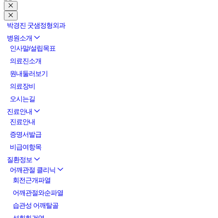
박경진 굿샘정형외과
병원소개
인사말/설립목표
의료진소개
원내둘러보기
의료장비
오시는길
진료안내
진료안내
증명서발급
비급여항목
질환정보
어깨관절 클리닉
회전근개파열
어깨관절와순파열
습관성 어깨탈골