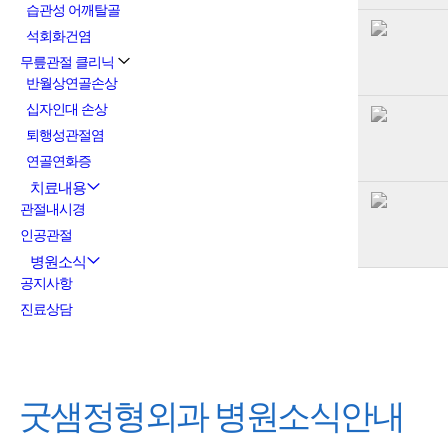
습관성 어깨탈골
석회화건염
무릎관절 클리닉
반월상연골손상
십자인대 손상
퇴행성관절염
연골연화증
치료내용
관절내시경
인공관절
병원소식
공지사항
진료상담
굿샘정형외과
병원소식안내