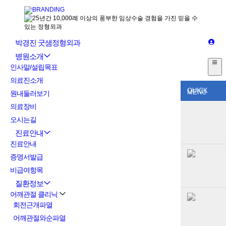
박경진 굿샘정형외과
병원소개
인사말/설립목표
의료진소개
QUICK
MENU
원내둘러보기
의료장비
오시는길
진료안내
진료안내
증명서발급
비급여항목
질환정보
어깨관절 클리닉
회전근개파열
어깨관절와순파열