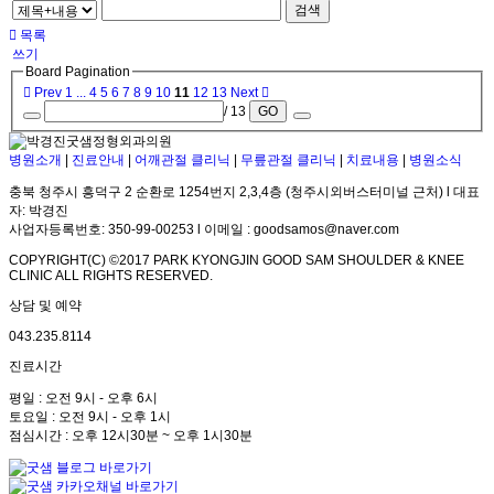
검색
목록
쓰기
Board Pagination
Prev
1
...
4
5
6
7
8
9
10
11
12
13
Next
/ 13
GO
병원소개
|
진료안내
|
어깨관절 클리닉
|
무릎관절 클리닉
|
치료내용
|
병원소식
충북 청주시 흥덕구 2 순환로 1254번지 2,3,4층 (청주시외버스터미널 근처) l 대표
자: 박경진
사업자등록번호: 350-99-00253 l 이메일 : goodsamos@naver.com
COPYRIGHT(C) ©2017 PARK KYONGJIN GOOD SAM SHOULDER & KNEE
CLINIC ALL RIGHTS RESERVED.
상담 및 예약
043.235.8114
진료시간
평일 : 오전 9시 - 오후 6시
토요일 : 오전 9시 - 오후 1시
점심시간 : 오후 12시30분 ~ 오후 1시30분