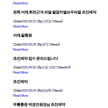
Read More
왼쪽 어깨.회전근개 파열 팔꿈치엘보우파열 초진예약
Date
2025.09.23
By
신유정
Views
5
Read More
어깨,팔통증
Date
2025.09.09
By
강자
Views
9
Read More
초진예약 접수 문의드립니다
Date
2025.09.05
By
오송 1225
Views
639
Read More
초진예약
Date
2025.09.04
By
임승화
Views
5
Read More
무릎통증 박경진원장님 초진예약