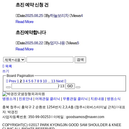
초진 예약 신청 건
Date
2025.08.25
By
하늘보리차
Views
4
Read More
초진예약합니다
Date
2025.08.22
By
엄지냐용
Views
5
Read More
검색
목록
쓰기
Board Pagination
Prev
1
2
3
4
5
6
7
8
9
10
...
13
Next
/ 13
GO
병원소개
|
진료안내
|
어깨관절 클리닉
|
무릎관절 클리닉
|
치료내용
|
병원소식
충북 청주시 흥덕구 2 순환로 1254번지 2,3,4층 (청주시외버스터미널 근처) l 대표
자: 박경진
사업자등록번호: 350-99-00253 l 이메일 : goodsamos@naver.com
COPYRIGHT(C) ©2017 PARK KYONGJIN GOOD SAM SHOULDER & KNEE