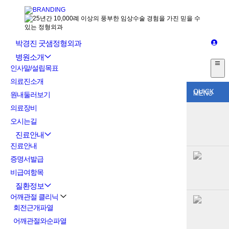
박경진 굿샘정형외과
병원소개
인사말/설립목표
의료진소개
QUICK
MENU
원내둘러보기
의료장비
오시는길
진료안내
진료안내
증명서발급
비급여항목
질환정보
어깨관절 클리닉
회전근개파열
어깨관절와순파열