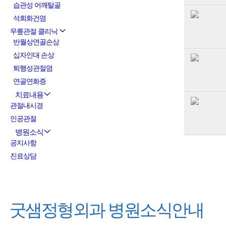
습관성 어깨탈골
석회화건염
무릎관절 클리닉
반월상연골손상
십자인대 손상
퇴행성관절염
연골연화증
치료내용
관절내시경
인공관절
병원소식
공지사항
진료상담
굿샘정형외과
병원소식안내