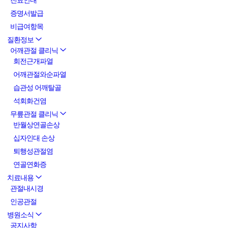
진료안내
증명서발급
비급여항목
질환정보
어깨관절 클리닉
회전근개파열
어깨관절와순파열
습관성 어깨탈골
석회화건염
무릎관절 클리닉
반월상연골손상
십자인대 손상
퇴행성관절염
연골연화증
치료내용
관절내시경
인공관절
병원소식
공지사항