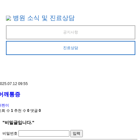
병원 소식 및 진료상담
공지사항
진료상담
025.07.12 09:55
어깨통증
머찐이
조회 수
1
추천 수
0
댓글
0
"비밀글입니다."
비밀번호