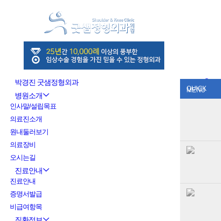
박경진 굿샘정형외과
QUICK
MENU
병원소개
인사말/설립목표
의료진소개
원내둘러보기
의료장비
오시는길
진료안내
진료안내
증명서발급
비급여항목
질환정보