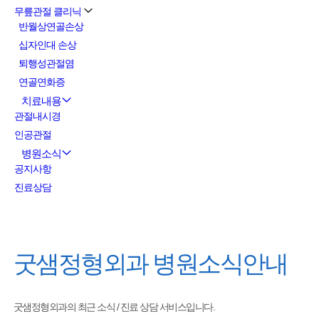
무릎관절 클리닉
반월상연골손상
십자인대 손상
퇴행성관절염
연골연화증
치료내용
관절내시경
인공관절
병원소식
공지사항
진료상담
굿샘정형외과
병원소식안내
굿샘정형외과의 최근 소식 / 진료 상담 서비스입니다.