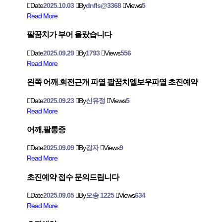
Date
2025.10.03
By
dnfls@3368
Views
5
Read More
팔꿈치가 부어 올랐습니다
Date
2025.09.29
By
1793
Views
556
Read More
왼쪽 어깨.회전근개 파열 팔꿈치엘보우파열 초진예약
Date
2025.09.23
By
신유정
Views
5
Read More
어깨,팔통증
Date
2025.09.09
By
강자
Views
9
Read More
초진예약 접수 문의드립니다
Date
2025.09.05
By
오송 1225
Views
634
Read More