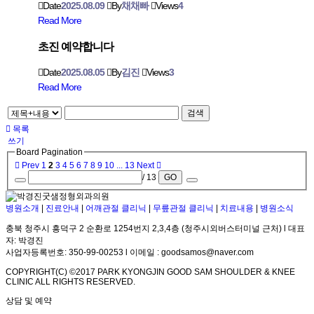
Date
2025.08.09
By
채채빠
Views
4
Read More
초진 예약합니다
Date
2025.08.05
By
김진
Views
3
Read More
검색
목록
쓰기
Board Pagination
Prev
1
2
3
4
5
6
7
8
9
10
...
13
Next
/ 13
GO
병원소개
|
진료안내
|
어깨관절 클리닉
|
무릎관절 클리닉
|
치료내용
|
병원소식
충북 청주시 흥덕구 2 순환로 1254번지 2,3,4층 (청주시외버스터미널 근처) l 대표
자: 박경진
사업자등록번호: 350-99-00253 l 이메일 : goodsamos@naver.com
COPYRIGHT(C) ©2017 PARK KYONGJIN GOOD SAM SHOULDER & KNEE
CLINIC ALL RIGHTS RESERVED.
상담 및 예약