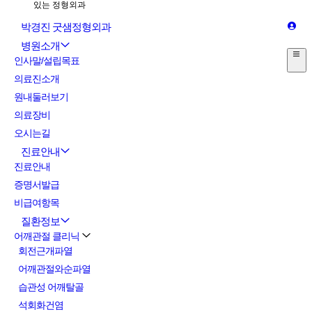
박경진 굿샘정형외과
병원소개
인사말/설립목표
의료진소개
원내둘러보기
의료장비
오시는길
진료안내
진료안내
증명서발급
비급여항목
질환정보
어깨관절 클리닉
회전근개파열
어깨관절와순파열
습관성 어깨탈골
석회화건염