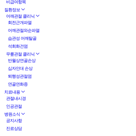
비급여항목
질환정보
어깨관절 클리닉
회전근개파열
어깨관절와순파열
습관성 어깨탈골
석회화건염
무릎관절 클리닉
반월상연골손상
십자인대 손상
퇴행성관절염
연골연화증
치료내용
관절내시경
인공관절
병원소식
공지사항
진료상담