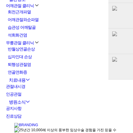
어깨관절 클리닉
회전근개파열
어깨관절와순파열
습관성 어깨탈골
석회화건염
무릎관절 클리닉
반월상연골손상
십자인대 손상
퇴행성관절염
연골연화증
치료내용
관절내시경
인공관절
병원소식
공지사항
진료상담