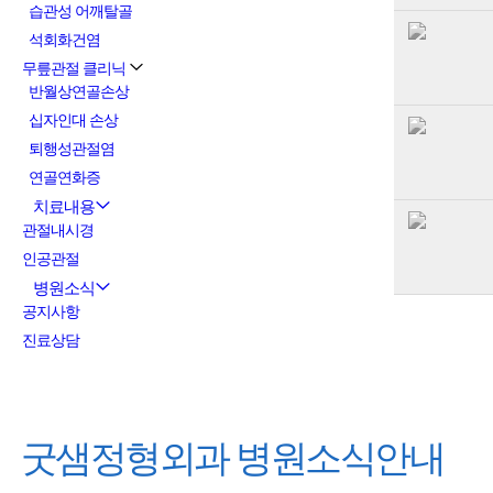
습관성 어깨탈골
석회화건염
무릎관절 클리닉
반월상연골손상
십자인대 손상
퇴행성관절염
연골연화증
치료내용
관절내시경
인공관절
병원소식
공지사항
진료상담
굿샘정형외과
병원소식안내