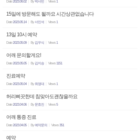
Date
2023.06.02
By
박서빈
Views
1
15일에 방문해도 될까요 시간상관없습니다
Date
2023.05.14
By
서민석
Views
1
13일 10시 예약
Date
2023.05.09
By
김우식
Views
1
어깨 문의할게요!
Date
2023.05.05
By
김지승
Views
1151
진료예약
Date
2023.05.04
By
최영대
Views
1
허리삐끗한데 침맞아도괜찮을까요
Date
2023.04.06
By
문효진
Views
5
어깨 통증 진료
Date
2023.04.05
By
예약문의
Views
351
예약