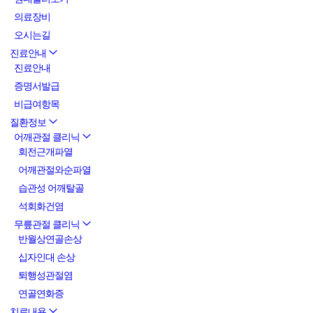
의료장비
오시는길
진료안내
진료안내
증명서발급
비급여항목
질환정보
어깨관절 클리닉
회전근개파열
어깨관절와순파열
습관성 어깨탈골
석회화건염
무릎관절 클리닉
반월상연골손상
십자인대 손상
퇴행성관절염
연골연화증
치료내용