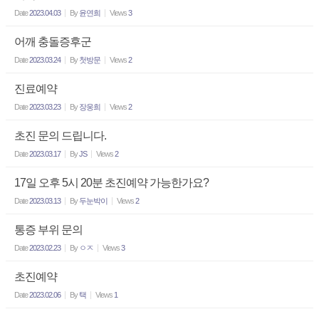
Date
2023.04.03
By
윤연희
Views
3
어깨 충돌증후군
Date
2023.03.24
By
첫방문
Views
2
진료예약
Date
2023.03.23
By
장웅희
Views
2
초진 문의 드립니다.
Date
2023.03.17
By
JS
Views
2
17일 오후 5시 20분 초진예약 가능한가요?
Date
2023.03.13
By
두눈박이
Views
2
통증 부위 문의
Date
2023.02.23
By
ㅇㅈ
Views
3
초진예약
Date
2023.02.06
By
택
Views
1