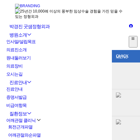
박경진 굿샘정형외과
병원소개
인사말/설립목표
의료진소개
QUICK
MENU
원내둘러보기
의료장비
오시는길
진료안내
진료안내
증명서발급
비급여항목
질환정보
어깨관절 클리닉
회전근개파열
어깨관절와순파열