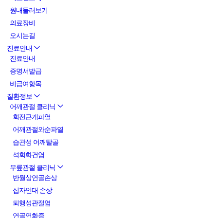
원내둘러보기
의료장비
오시는길
진료안내
진료안내
증명서발급
비급여항목
질환정보
어깨관절 클리닉
회전근개파열
어깨관절와순파열
습관성 어깨탈골
석회화건염
무릎관절 클리닉
반월상연골손상
십자인대 손상
퇴행성관절염
연골연화증