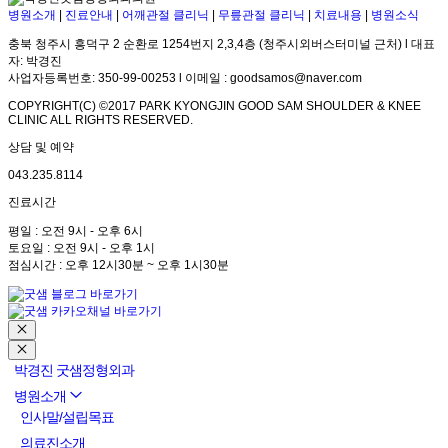
병원소개
|
진료안내
|
어깨관절 클리닉
|
무릎관절 클리닉
|
치료내용
|
병원소식
충북 청주시 흥덕구 2 순환로 1254번지 2,3,4층 (청주시외버스터미널 근처) l 대표
자: 박경진
사업자등록번호: 350-99-00253 l 이메일 : goodsamos@naver.com
COPYRIGHT(C) ©2017 PARK KYONGJIN GOOD SAM SHOULDER & KNEE
CLINIC ALL RIGHTS RESERVED.
상담 및 예약
043.235.8114
진료시간
평일 : 오전 9시 - 오후 6시
토요일 : 오전 9시 - 오후 1시
점심시간 : 오후 12시30분 ~ 오후 1시30분
박경진 굿샘정형외과
병원소개
인사말/설립목표
의료진소개