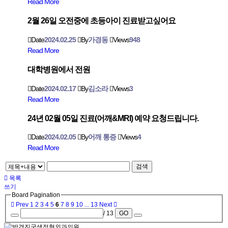
Read More
2월 26일 오전중에 초등아이 진료받고싶어요
Date
2024.02.25
By
가경동
Views
948
Read More
대학병원에서 전원
Date
2024.02.17
By
김소라
Views
3
Read More
24년 02월 05일 진료(어깨&MRI) 예약 요청드립니다.
Date
2024.02.05
By
어깨 통증
Views
4
Read More
검색
목록
쓰기
Board Pagination
Prev
1
2
3
4
5
6
7
8
9
10
...
13
Next
/ 13
GO