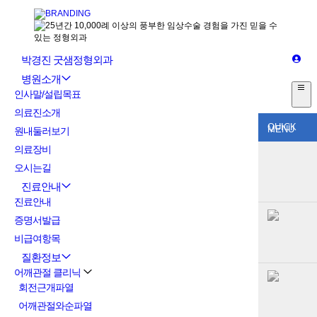
박경진 굿샘정형외과
병원소개
인사말/설립목표
의료진소개
QUICK
MENU
원내둘러보기
의료장비
오시는길
진료안내
진료안내
증명서발급
비급여항목
질환정보
어깨관절 클리닉
회전근개파열
어깨관절와순파열