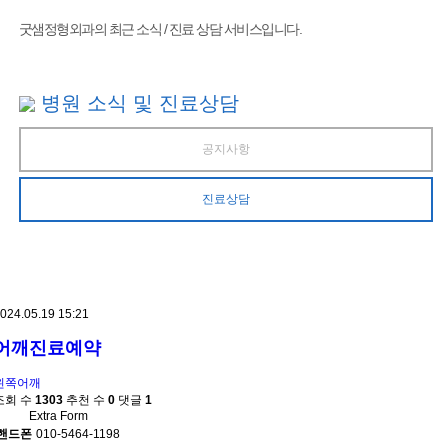
굿샘정형외과의 최근 소식 / 진료 상담 서비스입니다.
병원 소식 및 진료상담
공지사항
진료상담
024.05.19 15:21
어깨진료예약
왼쪽어깨
조회 수
1303
추천 수
0
댓글
1
Extra Form
핸드폰
010-5464-1198