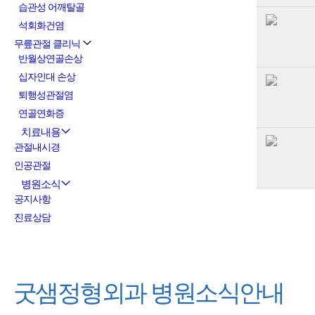
습관성 어깨탈골
석회화건염
무릎관절 클리닉
반월상연골손상
십자인대 손상
퇴행성관절염
연골연화증
치료내용
관절내시경
인공관절
병원소식
공지사항
진료상담
굿샘정형외과
병원소식안내