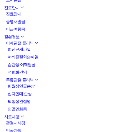
오시는길
진료안내
진료안내
증명서발급
비급여항목
질환정보
어깨관절 클리닉
회전근개파열
어깨관절와순파열
습관성 어깨탈골
석회화건염
무릎관절 클리닉
반월상연골손상
십자인대 손상
퇴행성관절염
연골연화증
치료내용
관절내시경
인공관절