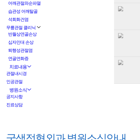
어깨관절와순파열
습관성 어깨탈골
석회화건염
무릎관절 클리닉
반월상연골손상
십자인대 손상
퇴행성관절염
연골연화증
치료내용
관절내시경
인공관절
병원소식
공지사항
진료상담
굿샘정형외과
병원소식안내