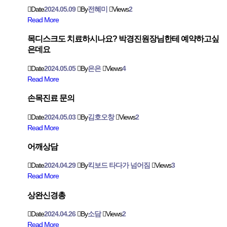
Date
2024.05.09
By
전혜미
Views
2
Read More
목디스크도 치료하시나요? 박경진원장님한테 예약하고싶
은데요
Date
2024.05.05
By
은은
Views
4
Read More
손목진료 문의
Date
2024.05.03
By
김호오창
Views
2
Read More
어깨상담
Date
2024.04.29
By
킥보드 타다가 넘어짐
Views
3
Read More
상완신경총
Date
2024.04.26
By
소담
Views
2
Read More