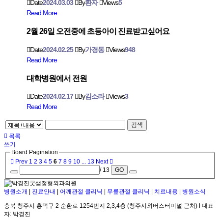
Date
2024.03.03
By
환자
Views
5
Read More
2월 26일 오전중에 초등아이 진료받고싶어요
Date
2024.02.25
By
가경동
Views
948
Read More
대학병원에서 전원
Date
2024.02.17
By
김소라
Views
3
Read More
검색
목록
쓰기
Board Pagination
Prev
1
2
3
4
5
6
7
8
9
10
...
13
Next
/ 13
GO
병원소개
|
진료안내
|
어깨관절 클리닉
|
무릎관절 클리닉
|
치료내용
|
병원소식
충북 청주시 흥덕구 2 순환로 1254번지 2,3,4층 (청주시외버스터미널 근처) l 대표
자: 박경진