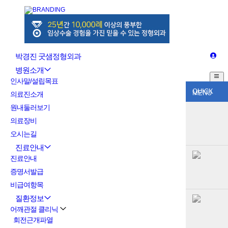
박경진 굿샘정형외과
병원소개
인사말/설립목표
QUICK
MENU
의료진소개
원내둘러보기
의료장비
오시는길
진료안내
진료안내
증명서발급
비급여항목
질환정보
어깨관절 클리닉
회전근개파열