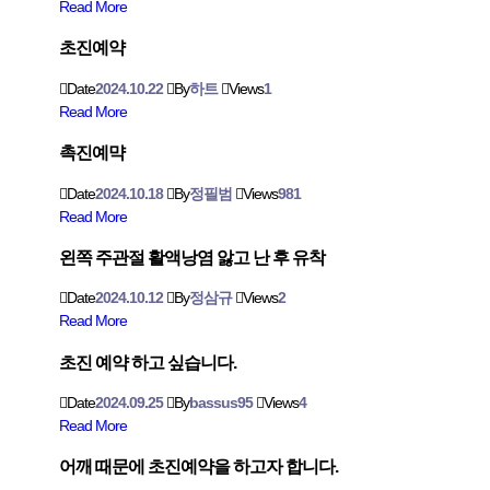
Read More
초진예약
Date
2024.10.22
By
하트
Views
1
Read More
촉진예먁
Date
2024.10.18
By
정필범
Views
981
Read More
왼쪽 주관절 활액낭염 앓고 난 후 유착
Date
2024.10.12
By
정삼규
Views
2
Read More
초진 예약 하고 싶습니다.
Date
2024.09.25
By
bassus95
Views
4
Read More
어깨 때문에 초진예약을 하고자 합니다.