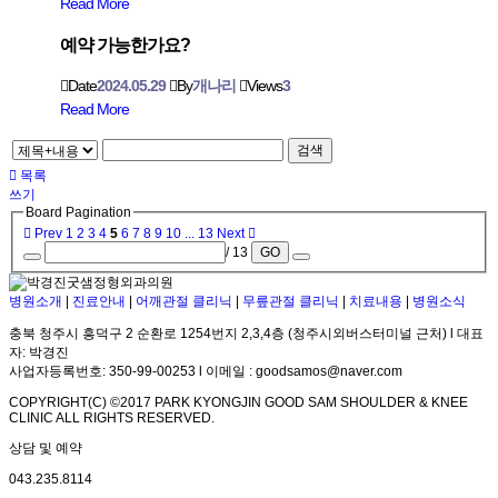
Read More
예약 가능한가요?
Date
2024.05.29
By
개나리
Views
3
Read More
검색
목록
쓰기
Board Pagination
Prev
1
2
3
4
5
6
7
8
9
10
...
13
Next
/ 13
GO
병원소개
|
진료안내
|
어깨관절 클리닉
|
무릎관절 클리닉
|
치료내용
|
병원소식
충북 청주시 흥덕구 2 순환로 1254번지 2,3,4층 (청주시외버스터미널 근처) l 대표
자: 박경진
사업자등록번호: 350-99-00253 l 이메일 : goodsamos@naver.com
COPYRIGHT(C) ©2017 PARK KYONGJIN GOOD SAM SHOULDER & KNEE
CLINIC ALL RIGHTS RESERVED.
상담 및 예약
043.235.8114