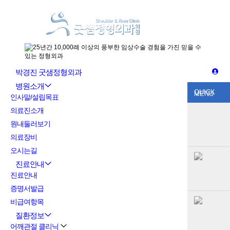
박경진 굿샘정형외과
병원소개
QUICK
MENU
인사말/설립목표
의료진소개
원내둘러보기
의료장비
오시는길
진료안내
진료안내
증명서발급
비급여항목
질환정보
어깨관절 클리닉