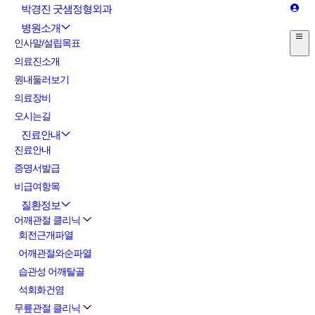
박경진 굿샘정형외과
병원소개
인사말/설립목표
의료진소개
원내둘러보기
의료장비
오시는길
진료안내
진료안내
증명서발급
비급여항목
질환정보
어깨관절 클리닉
회전근개파열
어깨관절와순파열
습관성 어깨탈골
석회화건염
무릎관절 클리닉