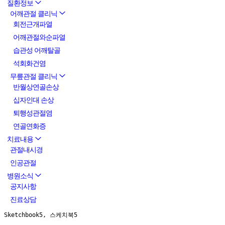
질환정보
어깨관절 클리닉
회전근개파열
어깨관절와순파열
습관성 어깨탈골
석회화건염
무릎관절 클리닉
반월상연골손상
십자인대 손상
퇴행성관절염
연골연화증
치료내용
관절내시경
인공관절
병원소식
공지사항
진료상담
Sketchbook5, 스케치북5