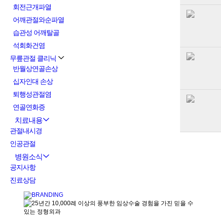
회전근개파열
어깨관절와순파열
습관성 어깨탈골
석회화건염
무릎관절 클리닉
반월상연골손상
십자인대 손상
퇴행성관절염
연골연화증
치료내용
관절내시경
인공관절
병원소식
공지사항
진료상담