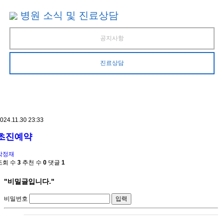
병원 소식 및 진료상담
공지사항
진료상담
024.11.30 23:33
초진예약
박정재
조회 수
3
추천 수
0
댓글
1
"비밀글입니다."
비밀번호