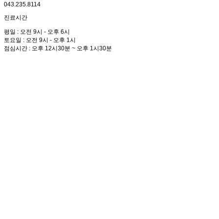
043.235.8114
진료시간
평일 : 오전 9시 - 오후 6시
토요일 : 오전 9시 - 오후 1시
점심시간 : 오후 12시30분 ~ 오후 1시30분
박경진 굿샘정형외과
병원소개
인사말/설립목표
의료진소개
원내둘러보기
의료장비
오시는길
진료안내
진료안내
증명서발급