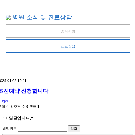
병원 소식 및 진료상담
공지사항
진료상담
025.01.02 19:11
초진예약 신청합니다.
박지연
조회 수
2
추천 수
0
댓글
1
"비밀글입니다."
비밀번호