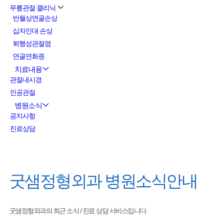
무릎관절 클리닉
반월상연골손상
십자인대 손상
퇴행성관절염
연골연화증
치료내용
관절내시경
인공관절
병원소식
공지사항
진료상담
굿샘정형외과
병원소식안내
굿샘정형외과의 최근 소식 / 진료 상담 서비스입니다.