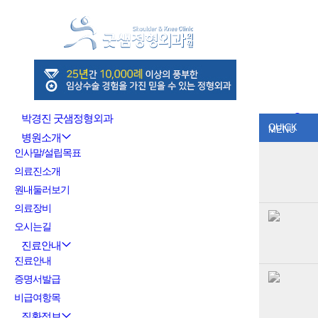
박경진 굿샘정형외과
QUICK
MENU
병원소개
인사말/설립목표
의료진소개
원내둘러보기
의료장비
오시는길
진료안내
진료안내
증명서발급
비급여항목
질환정보