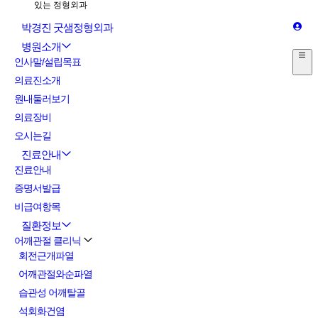
박경진 굿샘정형외과
병원소개
인사말/설립목표
의료진소개
원내둘러보기
의료장비
오시는길
진료안내
진료안내
증명서발급
비급여항목
질환정보
어깨관절 클리닉
회전근개파열
어깨관절와순파열
습관성 어깨탈골
석회화건염