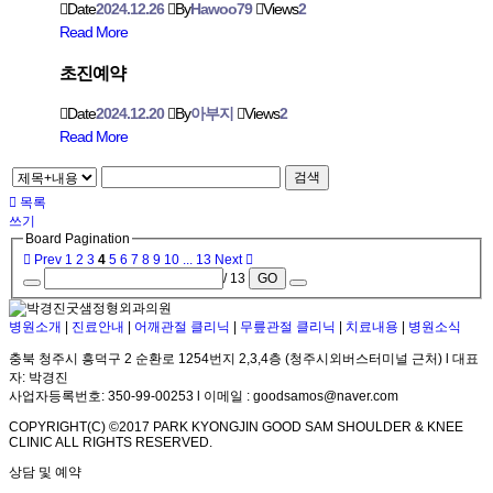
Date
2024.12.26
By
Hawoo79
Views
2
Read More
초진예약
Date
2024.12.20
By
아부지
Views
2
Read More
검색
목록
쓰기
Board Pagination
Prev
1
2
3
4
5
6
7
8
9
10
...
13
Next
/ 13
GO
병원소개
|
진료안내
|
어깨관절 클리닉
|
무릎관절 클리닉
|
치료내용
|
병원소식
충북 청주시 흥덕구 2 순환로 1254번지 2,3,4층 (청주시외버스터미널 근처) l 대표
자: 박경진
사업자등록번호: 350-99-00253 l 이메일 : goodsamos@naver.com
COPYRIGHT(C) ©2017 PARK KYONGJIN GOOD SAM SHOULDER & KNEE
CLINIC ALL RIGHTS RESERVED.
상담 및 예약