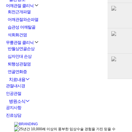
어깨관절 클리닉
회전근개파열
어깨관절와순파열
습관성 어깨탈골
석회화건염
무릎관절 클리닉
반월상연골손상
십자인대 손상
퇴행성관절염
연골연화증
치료내용
관절내시경
인공관절
병원소식
공지사항
진료상담