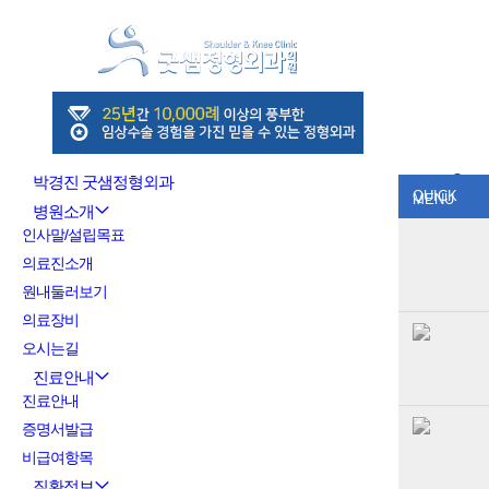
박경진 굿샘정형외과
QUICK
MENU
병원소개
인사말/설립목표
의료진소개
원내둘러보기
의료장비
오시는길
진료안내
진료안내
증명서발급
비급여항목
질환정보