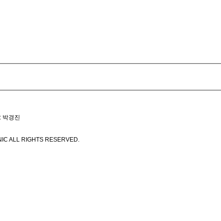
: 박경진
IC ALL RIGHTS RESERVED.