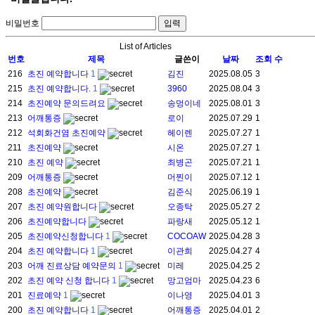
비밀번호
List of Articles
번호
제목
글쓴이
날짜
조회 수
216
초진 예약합니다
1
김진
2025.08.05
3
215
초진 예약합니다.
1
3960
2025.08.04
3
214
초진예약 문의드려요
송멍이네
2025.08.01
3
213
어깨통증
로이
2025.07.29
1
212
석회화건염 초진예약
헤이렌
2025.07.27
1
211
초진예약
시온
2025.07.27
1
210
초진 예약
최병곤
2025.07.21
1
209
어깨통증
머찐이
2025.07.12
1
208
초진예약
김준식
2025.06.19
1
207
초진 예약원합니다
오종탁
2025.05.27
2
206
초진예약합니다
파랑새
2025.05.12
1
205
초진예약신청합니다
1
COCOAW
2025.04.28
3
204
초진 예약합니다
1
이관희
2025.04.27
4
203
어깨 진료상담 예약문의
1
미레
2025.04.25
2
202
초진 예약 신청 합니다
1
망고엄마
2025.04.23
6
201
진료예약
1
이나영
2025.04.01
3
200
초진 예약합니다
1
어깨통증
2025.04.01
2