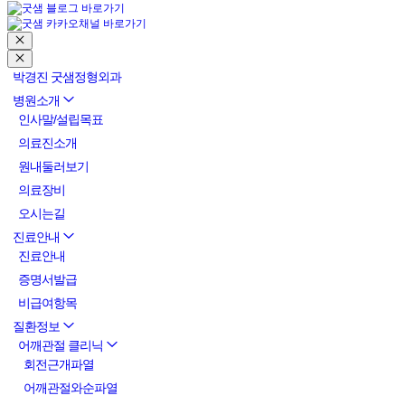
박경진 굿샘정형외과
병원소개
인사말/설립목표
의료진소개
원내둘러보기
의료장비
오시는길
진료안내
진료안내
증명서발급
비급여항목
질환정보
어깨관절 클리닉
회전근개파열
어깨관절와순파열