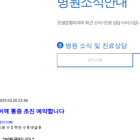
병원소식안내
굿샘정형외과의 최근 소식 / 진료 상담 서비스입니
병원 소식 및 진료상담
공지사항
025.03.20 23:36
어깨 통증 초진 예약합니다
예비아빠
조회 수
1
추천 수
0
댓글
0
"비밀글입니다."