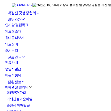
박경진 굿샘정형외과
병원소개
인사말/설립목표
의료진소개
원내둘러보기
의료장비
오시는길
진료안내
진료안내
증명서발급
비급여항목
질환정보
어깨관절 클리닉
회전근개파열
어깨관절와순파열
습관성 어깨탈골