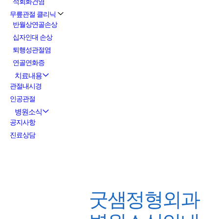
석회화건염
무릎관절 클리닉
반월상연골손상
십자인대 손상
퇴행성관절염
연골연화증
치료내용
관절내시경
인공관절
병원소식
공지사항
진료상담
굿샘정형외과