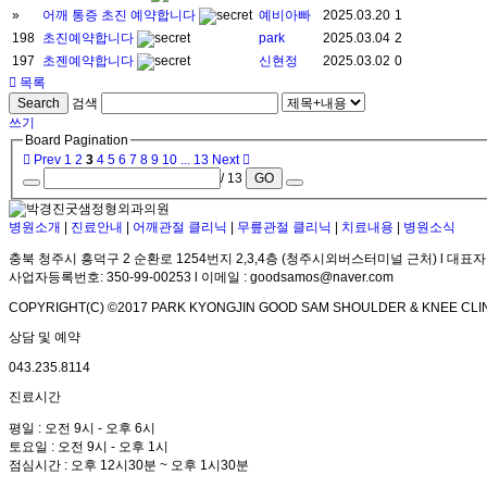
»
어깨 통증 초진 예약합니다
예비아빠
2025.03.20
1
198
초진예약합니다
park
2025.03.04
2
197
초젠예약합니다
신현정
2025.03.02
0
목록
Search
검색
쓰기
Board Pagination
Prev
1
2
3
4
5
6
7
8
9
10
...
13
Next
/ 13
GO
병원소개
|
진료안내
|
어깨관절 클리닉
|
무릎관절 클리닉
|
치료내용
|
병원소식
충북 청주시 흥덕구 2 순환로 1254번지 2,3,4층 (청주시외버스터미널 근처) l 대표자
사업자등록번호: 350-99-00253 l 이메일 : goodsamos@naver.com
COPYRIGHT(C) ©2017 PARK KYONGJIN GOOD SAM SHOULDER & KNEE CLIN
상담 및 예약
043.235.8114
진료시간
평일 : 오전 9시 - 오후 6시
토요일 : 오전 9시 - 오후 1시
점심시간 : 오후 12시30분 ~ 오후 1시30분