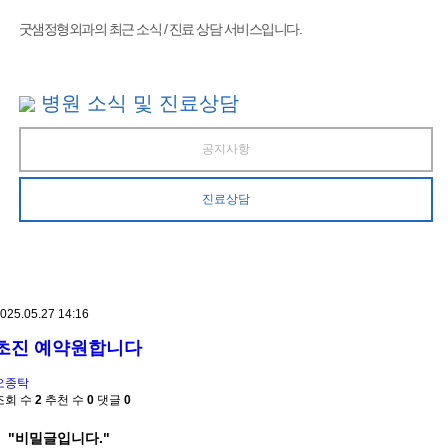
굿샘정형외과의 최근 소식 / 진료 상담 서비스입니다.
병원 소식 및 진료상담
공지사항
진료상담
025.05.27 14:16
초진 예약원합니다
오종탁
조회 수
2
추천 수
0
댓글
0
"비밀글입니다."