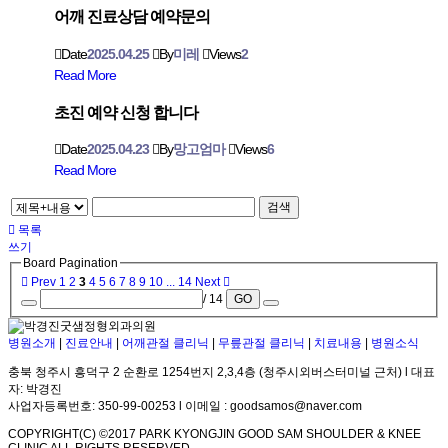
어깨 진료상담 예약문의
Date
2025.04.25
By
미레
Views
2
Read More
초진 예약 신청 합니다
Date
2025.04.23
By
망고엄마
Views
6
Read More
검색
목록
쓰기
Board Pagination
Prev
1
2
3
4
5
6
7
8
9
10
...
14
Next
/ 14
GO
병원소개
|
진료안내
|
어깨관절 클리닉
|
무릎관절 클리닉
|
치료내용
|
병원소식
충북 청주시 흥덕구 2 순환로 1254번지 2,3,4층 (청주시외버스터미널 근처) l 대표
자: 박경진
사업자등록번호: 350-99-00253 l 이메일 : goodsamos@naver.com
COPYRIGHT(C) ©2017 PARK KYONGJIN GOOD SAM SHOULDER & KNEE