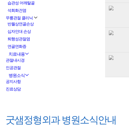
습관성 어깨탈골
석회화건염
무릎관절 클리닉
반월상연골손상
십자인대 손상
퇴행성관절염
연골연화증
치료내용
관절내시경
인공관절
병원소식
공지사항
진료상담
굿샘정형외과
병원소식안내