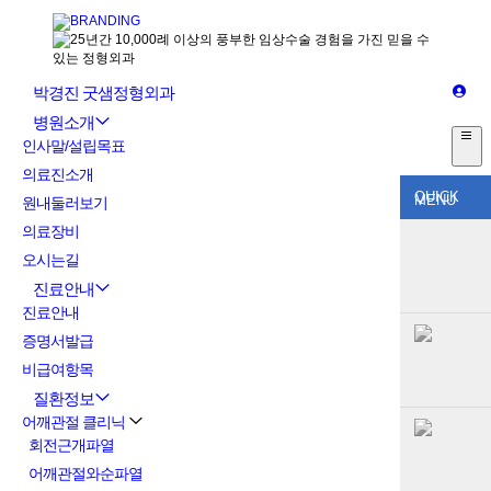
박경진 굿샘정형외과
병원소개
인사말/설립목표
의료진소개
QUICK
MENU
원내둘러보기
의료장비
오시는길
진료안내
진료안내
증명서발급
비급여항목
질환정보
어깨관절 클리닉
회전근개파열
어깨관절와순파열