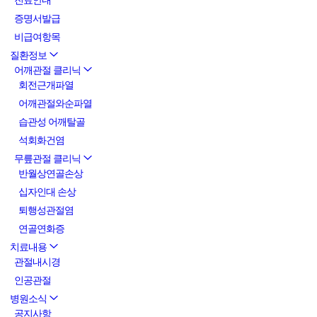
진료안내
증명서발급
비급여항목
질환정보
어깨관절 클리닉
회전근개파열
어깨관절와순파열
습관성 어깨탈골
석회화건염
무릎관절 클리닉
반월상연골손상
십자인대 손상
퇴행성관절염
연골연화증
치료내용
관절내시경
인공관절
병원소식
공지사항