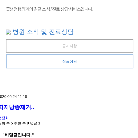
굿샘정형외과의 최근 소식 / 진료 상담 서비스입니다.
병원 소식 및 진료상담
공지사항
진료상담
020.09.24 11:18
피지낭종제거..
전정화
조회 수
5
추천 수
0
댓글
1
"비밀글입니다."