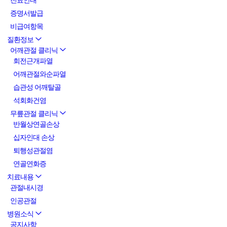
진료안내
증명서발급
비급여항목
질환정보
어깨관절 클리닉
회전근개파열
어깨관절와순파열
습관성 어깨탈골
석회화건염
무릎관절 클리닉
반월상연골손상
십자인대 손상
퇴행성관절염
연골연화증
치료내용
관절내시경
인공관절
병원소식
공지사항