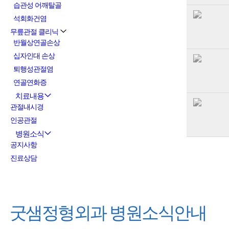
습관성 어깨탈골
석회화건염
무릎관절 클리닉
반월상연골손상
십자인대 손상
퇴행성관절염
연골연화증
치료내용
관절내시경
인공관절
병원소식
공지사항
진료상담
굿샘정형외과
병원소식안내