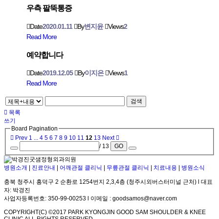
우측 팔뚝통증
Date
2020.01.11
By
변지윤
Views
2
Read More
예약합니다
Date
2019.12.05
By
이지은
Views
1
Read More
검색
목록
쓰기
Board Pagination
Prev
1
...
4
5
6
7
8
9
10
11
12
13
Next
/ 13
GO
병원소개
|
진료안내
|
어깨관절 클리닉
|
무릎관절 클리닉
|
치료내용
|
병원소식
충북 청주시 흥덕구 2 순환로 1254번지 2,3,4층 (청주시외버스터미널 근처) l 대표
자: 박경진
사업자등록번호: 350-99-00253 l 이메일 : goodsamos@naver.com
COPYRIGHT(C) ©2017 PARK KYONGJIN GOOD SAM SHOULDER & KNEE