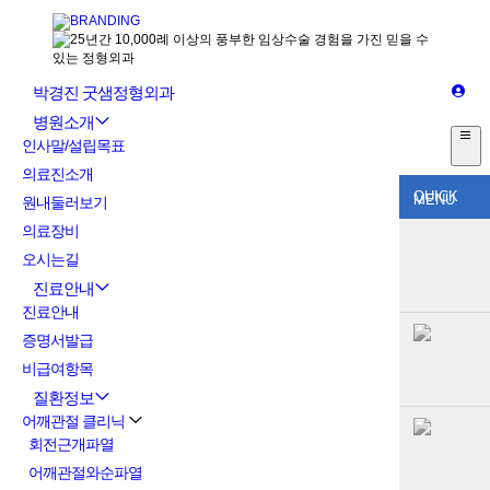
박경진 굿샘정형외과
병원소개
인사말/설립목표
의료진소개
QUICK
MENU
원내둘러보기
의료장비
오시는길
진료안내
진료안내
증명서발급
비급여항목
질환정보
어깨관절 클리닉
회전근개파열
어깨관절와순파열