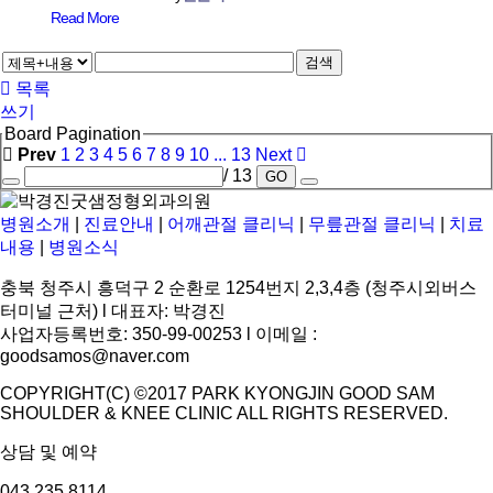
Read More
검색
목록
쓰기
Board Pagination
Prev
1
2
3
4
5
6
7
8
9
10
...
13
Next
/ 13
GO
병원소개
|
진료안내
|
어깨관절 클리닉
|
무릎관절 클리닉
|
치료
내용
|
병원소식
충북 청주시 흥덕구 2 순환로 1254번지 2,3,4층 (청주시외버스
터미널 근처) l 대표자: 박경진
사업자등록번호: 350-99-00253 l 이메일 :
goodsamos@naver.com
COPYRIGHT(C) ©2017 PARK KYONGJIN GOOD SAM
SHOULDER & KNEE CLINIC ALL RIGHTS RESERVED.
상담 및 예약
043.235.8114