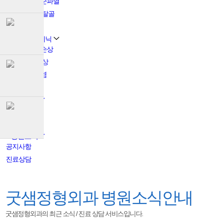
어깨관절와순파열
습관성 어깨탈골
석회화건염
무릎관절 클리닉
반월상연골손상
십자인대 손상
퇴행성관절염
연골연화증
치료내용
관절내시경
인공관절
병원소식
공지사항
진료상담
굿샘정형외과
병원소식안내
굿샘정형외과의 최근 소식 / 진료 상담 서비스입니다.