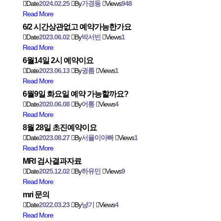
Date
2024.02.25
By
가경동
Views
948
Read More
6/2 시간상관없고 예약가능한가요
Date
2023.06.02
By
박서빈
Views
1
Read More
6월14일 2시 예약이요
Date
2023.06.13
By
귕름
Views
1
Read More
6월9일 화요일 예약 가능할까요?
Date
2020.06.08
By
어통
Views
4
Read More
8월 28일 초진예약이요
Date
2023.08.27
By
서율이아빠
Views
1
Read More
MRI 검사결과자료
Date
2025.12.02
By
하유민
Views
9
Read More
mri 문의
Date
2022.03.23
By
냥기
Views
4
Read More