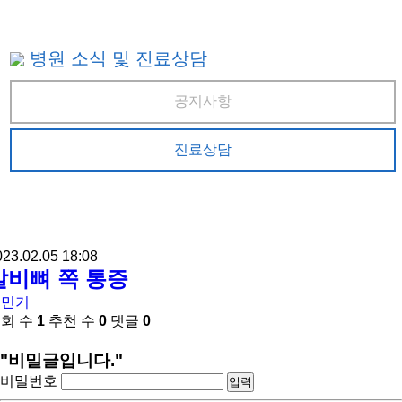
병원 소식 및 진료상담
공지사항
진료상담
023.02.05 18:08
갈비뼈 쪽 통증
조민기
회 수
1
추천 수
0
댓글
0
"비밀글입니다."
비밀번호