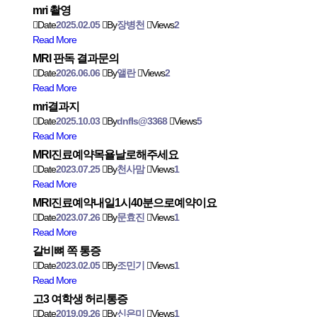
mri 촬영
Date
2025.02.05
By
장병천
Views
2
Read More
MRI 판독 결과문의
Date
2026.06.06
By
앨란
Views
2
Read More
mri결과지
Date
2025.10.03
By
dnfls@3368
Views
5
Read More
MRI진료예약목욜날로해주세요
Date
2023.07.25
By
천사맘
Views
1
Read More
MRl진료예약내일1시40분으로예약이요
Date
2023.07.26
By
문효진
Views
1
Read More
갈비뼈 쪽 통증
Date
2023.02.05
By
조민기
Views
1
Read More
고3 여학생 허리통증
Date
2019.09.26
By
신은미
Views
1