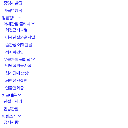
증명서발급
비급여항목
질환정보
어깨관절 클리닉
회전근개파열
어깨관절와순파열
습관성 어깨탈골
석회화건염
무릎관절 클리닉
반월상연골손상
십자인대 손상
퇴행성관절염
연골연화증
치료내용
관절내시경
인공관절
병원소식
공지사항