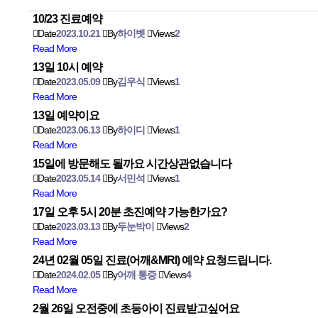
10/23 진료예약
Date
2023.10.21
By
하이벳
Views
2
Read More
13일 10시 예약
Date
2023.05.09
By
김우식
Views
1
Read More
13일 예약이요
Date
2023.06.13
By
하이디
Views
1
Read More
15일에 방문해도 될까요 시간상관없습니다
Date
2023.05.14
By
서민석
Views
1
Read More
17일 오후 5시 20분 초진예약 가능한가요?
Date
2023.03.13
By
두눈박이
Views
2
Read More
24년 02월 05일 진료(어깨&MRI) 예약 요청드립니다.
Date
2024.02.05
By
어깨 통증
Views
4
Read More
2월 26일 오전중에 초등아이 진료받고싶어요