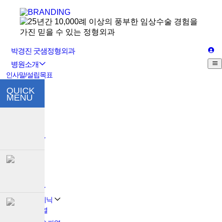
박경진 굿샘정형외과
병원소개
인사말/설립목표
의료진소개
QUICK
MENU
원내둘러보기
의료장비
오시는길
진료안내
진료안내
증명서발급
비급여항목
질환정보
어깨관절 클리닉
회전근개파열