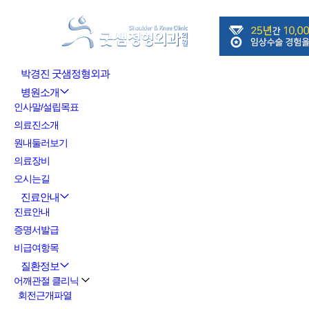
박경진 굿샘정형외과
병원소개
인사말/설립목표
의료진소개
원내둘러보기
의료장비
오시는길
진료안내
진료안내
증명서발급
비급여항목
질환정보
어깨관절 클리닉
회전근개파열