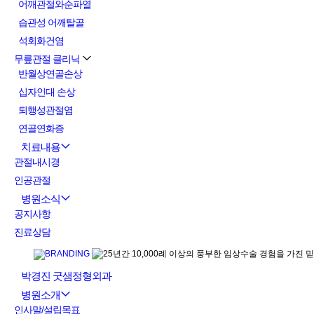
어깨관절와순파열
습관성 어깨탈골
석회화건염
무릎관절 클리닉
반월상연골손상
십자인대 손상
퇴행성관절염
연골연화증
치료내용
관절내시경
인공관절
병원소식
공지사항
진료상담
박경진 굿샘정형외과
병원소개
인사말/설립목표