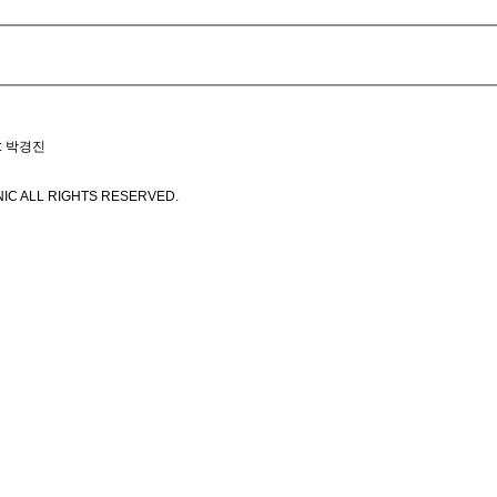
: 박경진
IC ALL RIGHTS RESERVED.