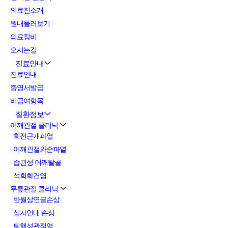
의료진소개
원내둘러보기
의료장비
오시는길
진료안내
진료안내
증명서발급
비급여항목
질환정보
어깨관절 클리닉
회전근개파열
어깨관절와순파열
습관성 어깨탈골
석회화건염
무릎관절 클리닉
반월상연골손상
십자인대 손상
퇴행성관절염