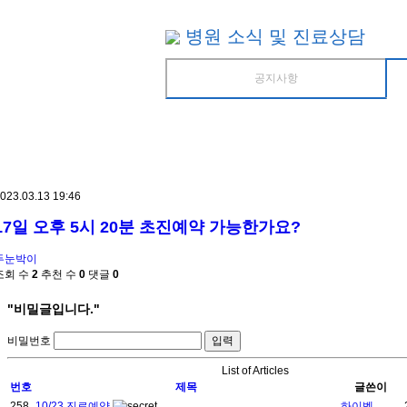
병원 소식 및 진료상담
공지사항
023.03.13 19:46
17일 오후 5시 20분 초진예약 가능한가요?
두눈박이
조회 수
2
추천 수
0
댓글
0
"비밀글입니다."
비밀번호
List of Articles
번호
제목
글쓴이
258
10/23 진료예약
하이벳