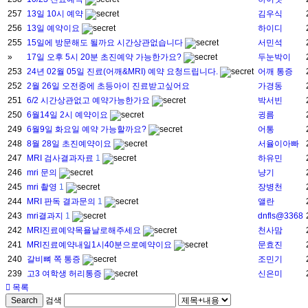
257
13일 10시 예약
김우식
256
13일 예약이요
하이디
255
15일에 방문해도 될까요 시간상관없습니다
서민석
»
17일 오후 5시 20분 초진예약 가능한가요?
두눈박이
253
24년 02월 05일 진료(어깨&MRI) 예약 요청드립니다.
어깨 통증
252
2월 26일 오전중에 초등아이 진료받고싶어요
가경동
251
6/2 시간상관없고 예약가능한가요
박서빈
250
6월14일 2시 예약이요
귕름
249
6월9일 화요일 예약 가능할까요?
어통
248
8월 28일 초진예약이요
서율이아빠
247
MRI 검사결과자료
1
하유민
246
mri 문의
냥기
245
mri 촬영
1
장병천
244
MRI 판독 결과문의
1
앨란
243
mri결과지
1
dnfls@3368
242
MRI진료예약목욜날로해주세요
천사맘
241
MRl진료예약내일1시40분으로예약이요
문효진
240
갈비뼈 쪽 통증
조민기
239
고3 여학생 허리통증
신은미
목록
Search
검색