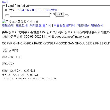
쓰기
Board Pagination
Prev
1
2
3
4
5
6
7
8
9
10
...
13
Next
/ 13
GO
병원소개
|
진료안내
|
어깨관절 클리닉
|
무릎관절 클리닉
|
치료내용
|
병원소식
충북 청주시 흥덕구 2 순환로 1254번지 2,3,4층 (청주시외버스터미널 근처) l 대표자
사업자등록번호: 350-99-00253 l 이메일 : goodsamos@naver.com
COPYRIGHT(C) ©2017 PARK KYONGJIN GOOD SAM SHOULDER & KNEE CLIN
상담 및 예약
043.235.8114
진료시간
평일 : 오전 9시 - 오후 6시
토요일 : 오전 9시 - 오후 1시
점심시간 : 오후 12시30분 ~ 오후 1시30분
박경진 굿샘정형외과