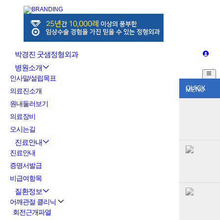
박경진 굿샘정형외과
병원소개
인사말/설립목표
QUICK
MENU
의료진소개
원내둘러보기
의료장비
오시는길
진료안내
진료안내
증명서발급
비급여항목
질환정보
어깨관절 클리닉
회전근개파열