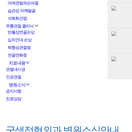
어깨관절와순파열
습관성 어깨탈골
석회화건염
무릎관절 클리닉
반월상연골손상
십자인대 손상
퇴행성관절염
연골연화증
치료내용
관절내시경
인공관절
병원소식
공지사항
진료상담
굿샘정형외과
병원소식안내