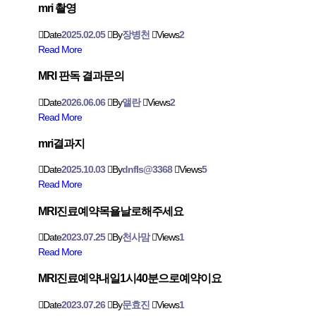
mri 촬영
Date
2025.02.05
By
장병천
Views
2
Read More
MRI 판독 결과문의
Date
2026.06.06
By
앨란
Views
2
Read More
mri결과지
Date
2025.10.03
By
dnfls@3368
Views
5
Read More
MRI진료예약목욜날로해주세요
Date
2023.07.25
By
천사맘
Views
1
Read More
MRl진료예약내일1시40분으로예약이요
Date
2023.07.26
By
문효진
Views
1