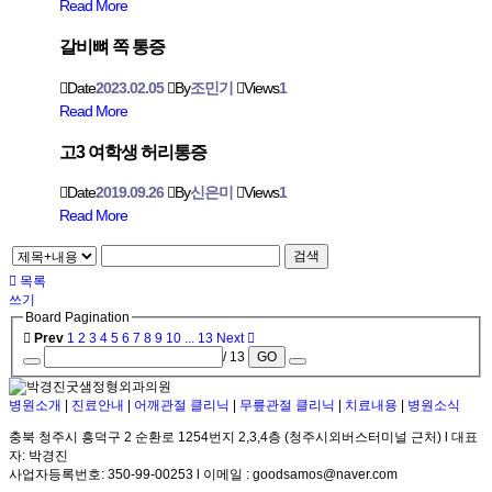
Read More
갈비뼈 쪽 통증
Date
2023.02.05
By
조민기
Views
1
Read More
고3 여학생 허리통증
Date
2019.09.26
By
신은미
Views
1
Read More
검색
목록
쓰기
Board Pagination
Prev
1
2
3
4
5
6
7
8
9
10
...
13
Next
/ 13
GO
병원소개
|
진료안내
|
어깨관절 클리닉
|
무릎관절 클리닉
|
치료내용
|
병원소식
충북 청주시 흥덕구 2 순환로 1254번지 2,3,4층 (청주시외버스터미널 근처) l 대표
자: 박경진
사업자등록번호: 350-99-00253 l 이메일 : goodsamos@naver.com