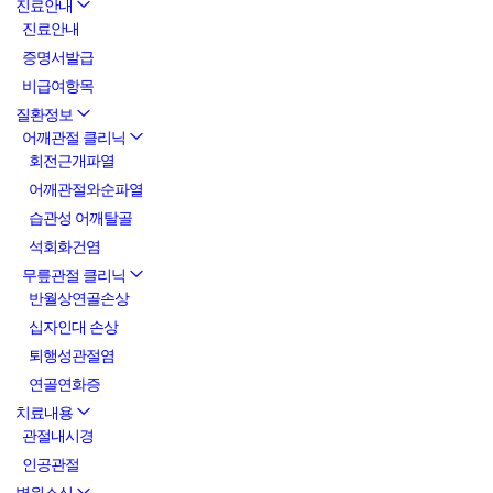
진료안내
진료안내
증명서발급
비급여항목
질환정보
어깨관절 클리닉
회전근개파열
어깨관절와순파열
습관성 어깨탈골
석회화건염
무릎관절 클리닉
반월상연골손상
십자인대 손상
퇴행성관절염
연골연화증
치료내용
관절내시경
인공관절