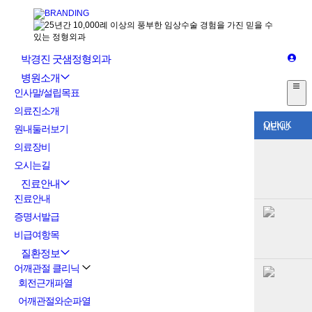
박경진 굿샘정형외과
병원소개
인사말/설립목표
의료진소개
QUICK
MENU
원내둘러보기
의료장비
오시는길
진료안내
진료안내
증명서발급
비급여항목
질환정보
어깨관절 클리닉
회전근개파열
어깨관절와순파열