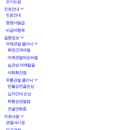
오시는길
진료안내
진료안내
증명서발급
비급여항목
질환정보
어깨관절 클리닉
회전근개파열
어깨관절와순파열
습관성 어깨탈골
석회화건염
무릎관절 클리닉
반월상연골손상
십자인대 손상
퇴행성관절염
연골연화증
치료내용
관절내시경