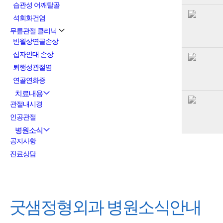
습관성 어깨탈골
석회화건염
무릎관절 클리닉
반월상연골손상
십자인대 손상
퇴행성관절염
연골연화증
치료내용
관절내시경
인공관절
병원소식
공지사항
진료상담
굿샘정형외과
병원소식안내