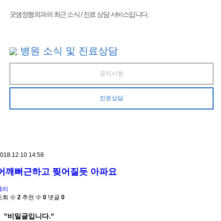
굿샘정형외과의 최근 소식 / 진료 상담 서비스입니다.
병원 소식 및 진료상담
공지사항
진료상담
018.12.10 14:58
어깨뻐근하고 찢어질듯 아파요
메리
조회 수
2
추천 수
0
댓글
0
"비밀글입니다."