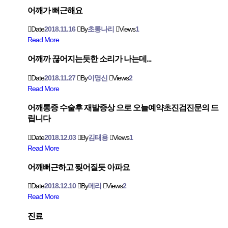
어깨가 뻐근해요
Date
2018.11.16
By
초롱나리
Views
1
Read More
어깨까 끊어지는듯한 소리가 나는데...
Date
2018.11.27
By
이명신
Views
2
Read More
어깨통증 수술후 재발증상 으로 오늘예약초진검진문의 드
립니다
Date
2018.12.03
By
김태용
Views
1
Read More
어깨뻐근하고 찢어질듯 아파요
Date
2018.12.10
By
메리
Views
2
Read More
진료