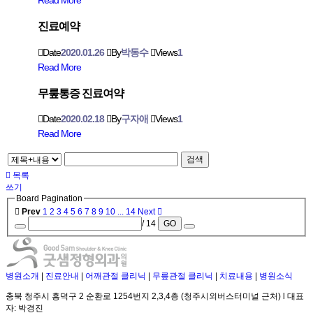
진료예약
Date
2020.01.26
By
박동수
Views
1
Read More
무뤂통증 진료여약
Date
2020.02.18
By
구자애
Views
1
Read More
검색
목록
쓰기
Board Pagination
Prev
1
2
3
4
5
6
7
8
9
10
...
14
Next
/ 14
GO
병원소개
|
진료안내
|
어깨관절 클리닉
|
무릎관절 클리닉
|
치료내용
|
병원소식
충북 청주시 흥덕구 2 순환로 1254번지 2,3,4층 (청주시외버스터미널 근처) l 대표
자: 박경진