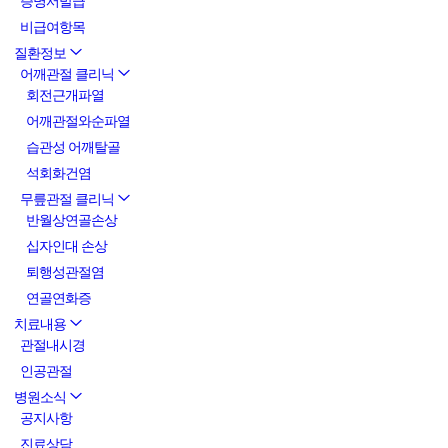
증명서발급
비급여항목
질환정보
어깨관절 클리닉
회전근개파열
어깨관절와순파열
습관성 어깨탈골
석회화건염
무릎관절 클리닉
반월상연골손상
십자인대 손상
퇴행성관절염
연골연화증
치료내용
관절내시경
인공관절
병원소식
공지사항
진료상담