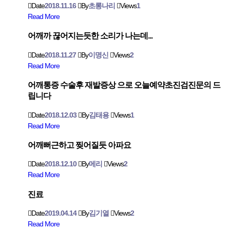
Date
2018.11.16
By
초롱나리
Views
1
Read More
어깨까 끊어지는듯한 소리가 나는데...
Date
2018.11.27
By
이명신
Views
2
Read More
어깨통증 수술후 재발증상 으로 오늘예약초진검진문의 드
립니다
Date
2018.12.03
By
김태용
Views
1
Read More
어깨뻐근하고 찢어질듯 아파요
Date
2018.12.10
By
메리
Views
2
Read More
진료
Date
2019.04.14
By
김기열
Views
2
Read More