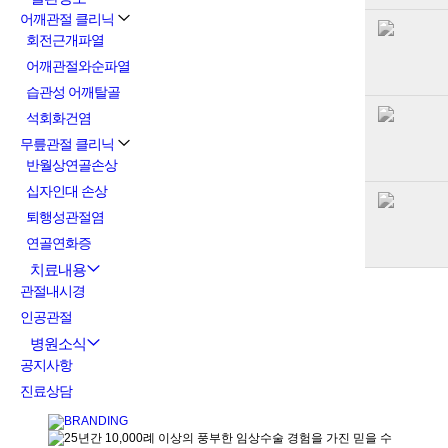
어깨관절 클리닉
회전근개파열
어깨관절와순파열
습관성 어깨탈골
석회화건염
무릎관절 클리닉
반월상연골손상
십자인대 손상
퇴행성관절염
연골연화증
치료내용
관절내시경
인공관절
병원소식
공지사항
진료상담