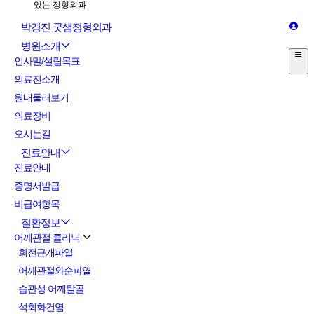
박경진 굿샘정형외과
병원소개
인사말/설립목표
의료진소개
원내둘러보기
의료장비
오시는길
진료안내
진료안내
증명서발급
비급여항목
질환정보
어깨관절 클리닉
회전근개파열
어깨관절와순파열
습관성 어깨탈골
석회화건염