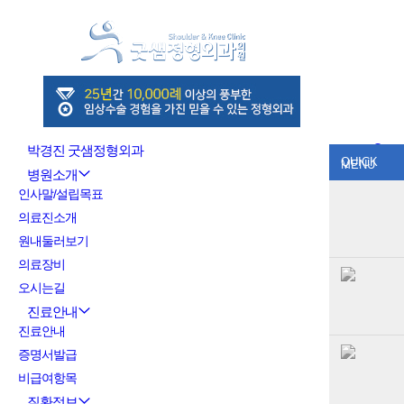
박경진 굿샘정형외과
QUICK
MENU
병원소개
인사말/설립목표
의료진소개
원내둘러보기
의료장비
오시는길
진료안내
진료안내
증명서발급
비급여항목
질환정보