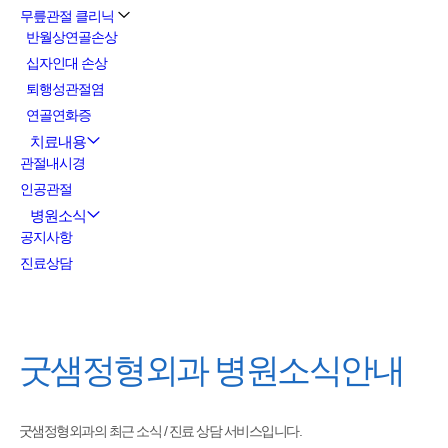
무릎관절 클리닉
반월상연골손상
십자인대 손상
퇴행성관절염
연골연화증
치료내용
관절내시경
인공관절
병원소식
공지사항
진료상담
굿샘정형외과
병원소식안내
굿샘정형외과의 최근 소식 / 진료 상담 서비스입니다.