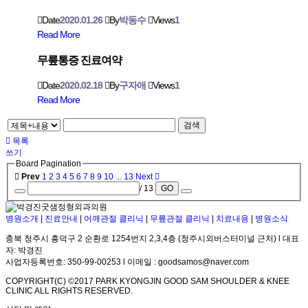
Date
2020.01.26
By
박동수
Views
1
Read More
무뤂통증 진료여약
Date
2020.02.18
By
구자애
Views
1
Read More
검색
목록
쓰기
Board Pagination
Prev
1
2
3
4
5
6
7
8
9
10
...
13
Next
/ 13
GO
병원소개
|
진료안내
|
어깨관절 클리닉
|
무릎관절 클리닉
|
치료내용
|
병원소식
충북 청주시 흥덕구 2 순환로 1254번지 2,3,4층 (청주시외버스터미널 근처) l 대표
자: 박경진
사업자등록번호: 350-99-00253 l 이메일 : goodsamos@naver.com
COPYRIGHT(C) ©2017 PARK KYONGJIN GOOD SAM SHOULDER & KNEE
CLINIC ALL RIGHTS RESERVED.