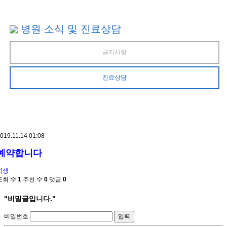
병원 소식 및 진료상담
공지사항
진료상담
019.11.14 01:08
예약합니다
학생
조회 수
1
추천 수
0
댓글
0
"비밀글입니다."
비밀번호