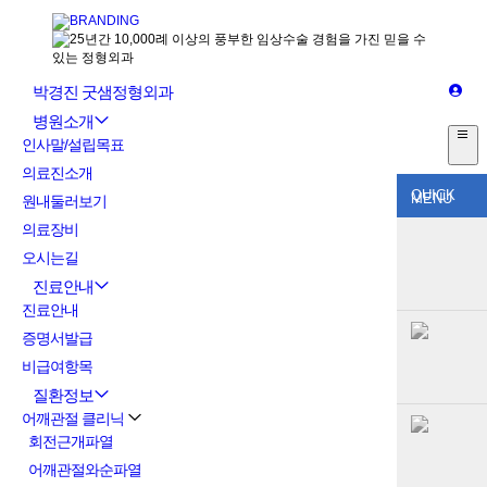
박경진 굿샘정형외과
병원소개
인사말/설립목표
의료진소개
QUICK
MENU
원내둘러보기
의료장비
오시는길
진료안내
진료안내
증명서발급
비급여항목
질환정보
어깨관절 클리닉
회전근개파열
어깨관절와순파열