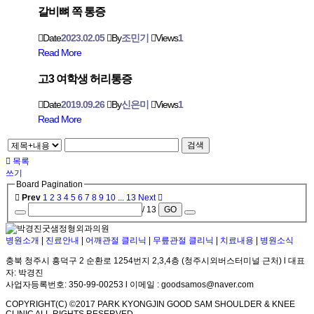
갈비뼈 쪽 통증
Date
2023.02.05
By
조민기
Views
1
Read More
고3 여학생 허리통증
Date
2019.09.26
By
신은미
Views
1
Read More
검색
목록
쓰기
Board Pagination
Prev
1
2
3
4
5
6
7
8
9
10
...
13
Next
/ 13
GO
병원소개
|
진료안내
|
어깨관절 클리닉
|
무릎관절 클리닉
|
치료내용
|
병원소식
충북 청주시 흥덕구 2 순환로 1254번지 2,3,4층 (청주시외버스터미널 근처) l 대표
자: 박경진
사업자등록번호: 350-99-00253 l 이메일 : goodsamos@naver.com
COPYRIGHT(C) ©2017 PARK KYONGJIN GOOD SAM SHOULDER & KNEE