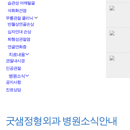
습관성 어깨탈골
석회화건염
무릎관절 클리닉
반월상연골손상
십자인대 손상
퇴행성관절염
연골연화증
치료내용
관절내시경
인공관절
병원소식
공지사항
진료상담
굿샘정형외과
병원소식안내