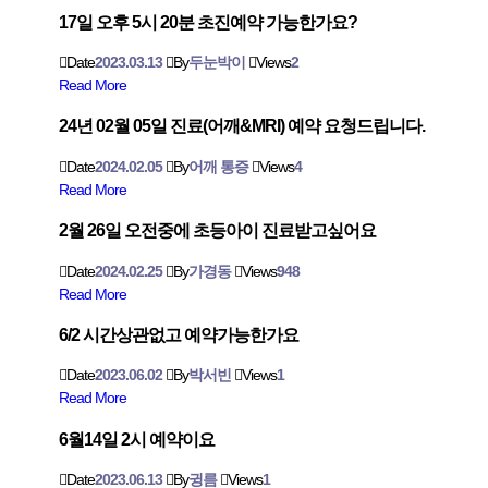
17일 오후 5시 20분 초진예약 가능한가요?
Date
2023.03.13
By
두눈박이
Views
2
Read More
24년 02월 05일 진료(어깨&MRI) 예약 요청드립니다.
Date
2024.02.05
By
어깨 통증
Views
4
Read More
2월 26일 오전중에 초등아이 진료받고싶어요
Date
2024.02.25
By
가경동
Views
948
Read More
6/2 시간상관없고 예약가능한가요
Date
2023.06.02
By
박서빈
Views
1
Read More
6월14일 2시 예약이요
Date
2023.06.13
By
귕름
Views
1