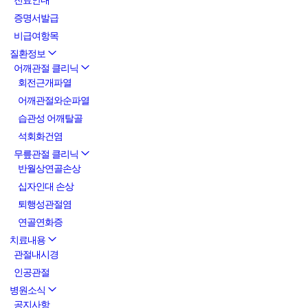
진료안내
증명서발급
비급여항목
질환정보
어깨관절 클리닉
회전근개파열
어깨관절와순파열
습관성 어깨탈골
석회화건염
무릎관절 클리닉
반월상연골손상
십자인대 손상
퇴행성관절염
연골연화증
치료내용
관절내시경
인공관절
병원소식
공지사항