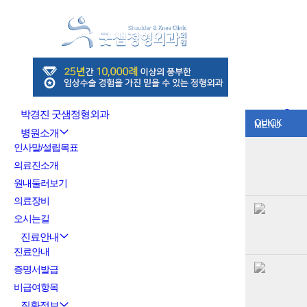
박경진 굿샘정형외과
QUICK
MENU
병원소개
인사말/설립목표
의료진소개
원내둘러보기
의료장비
오시는길
진료안내
진료안내
증명서발급
비급여항목
질환정보