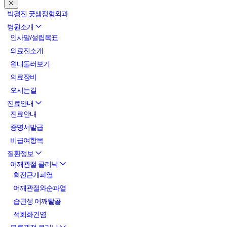
박경진 굿샘정형외과
병원소개
인사말/설립목표
의료진소개
원내둘러보기
의료장비
오시는길
진료안내
진료안내
증명서발급
비급여항목
질환정보
어깨관절 클리닉
회전근개파열
어깨관절와순파열
습관성 어깨탈골
석회화건염