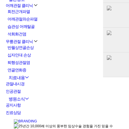
어깨관절 클리닉
회전근개파열
어깨관절와순파열
습관성 어깨탈골
석회화건염
무릎관절 클리닉
반월상연골손상
십자인대 손상
퇴행성관절염
연골연화증
치료내용
관절내시경
인공관절
병원소식
공지사항
진료상담