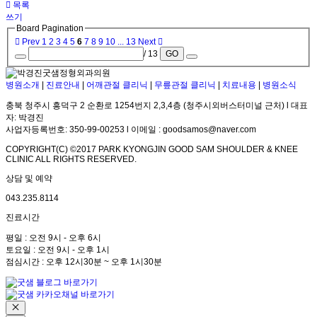
목록
쓰기
Board Pagination
Prev
1
2
3
4
5
6
7
8
9
10
...
13
Next
/ 13
GO
병원소개
|
진료안내
|
어깨관절 클리닉
|
무릎관절 클리닉
|
치료내용
|
병원소식
충북 청주시 흥덕구 2 순환로 1254번지 2,3,4층 (청주시외버스터미널 근처) l 대표
자: 박경진
사업자등록번호: 350-99-00253 l 이메일 : goodsamos@naver.com
COPYRIGHT(C) ©2017 PARK KYONGJIN GOOD SAM SHOULDER & KNEE
CLINIC ALL RIGHTS RESERVED.
상담 및 예약
043.235.8114
진료시간
평일 : 오전 9시 - 오후 6시
토요일 : 오전 9시 - 오후 1시
점심시간 : 오후 12시30분 ~ 오후 1시30분