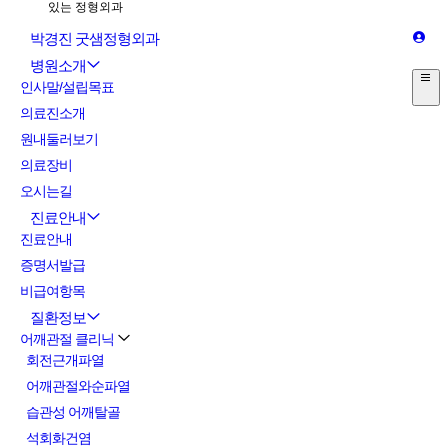
박경진 굿샘정형외과
병원소개
인사말/설립목표
의료진소개
원내둘러보기
의료장비
오시는길
진료안내
진료안내
증명서발급
비급여항목
질환정보
어깨관절 클리닉
회전근개파열
어깨관절와순파열
습관성 어깨탈골
석회화건염