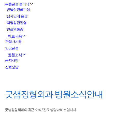
무릎관절 클리닉
반월상연골손상
십자인대 손상
퇴행성관절염
연골연화증
치료내용
관절내시경
인공관절
병원소식
공지사항
진료상담
굿샘정형외과
병원소식안내
굿샘정형외과의 최근 소식 / 진료 상담 서비스입니다.