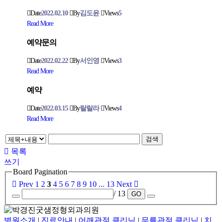
Date
2022.02.10
By
김도윤
Views
5
Read More
예약문의
Date
2022.02.22
By
서인영
Views
3
Read More
예약
Date
2022.03.15
By
랄랄라
Views
4
Read More
검색
목록
쓰기
Board Pagination
Prev
1
2
3
4
5
6
7
8
9
10
...
13
Next
/ 13
GO
병원소개
|
진료안내
|
어깨관절 클리닉
|
무릎관절 클리닉
|
치