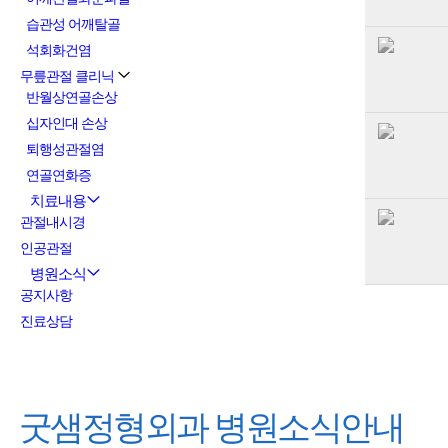
습관성 어깨탈골
석회화건염
무릎관절 클리닉
반월상연골손상
십자인대 손상
퇴행성관절염
연골연화증
치료내용
관절내시경
인공관절
병원소식
공지사항
진료상담
굿샘정형외과
병원소식안내