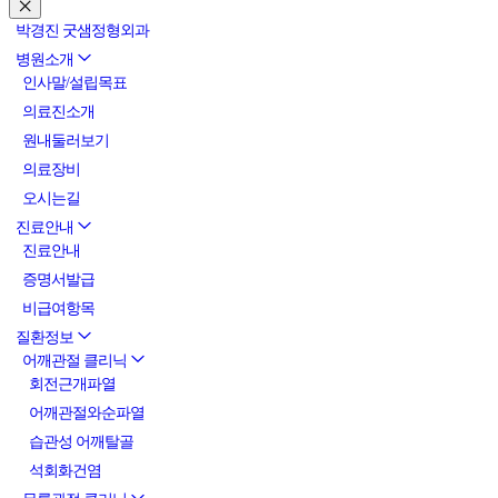
박경진 굿샘정형외과
병원소개
인사말/설립목표
의료진소개
원내둘러보기
의료장비
오시는길
진료안내
진료안내
증명서발급
비급여항목
질환정보
어깨관절 클리닉
회전근개파열
어깨관절와순파열
습관성 어깨탈골
석회화건염