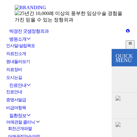
박경진 굿샘정형외과
병원소개
인사말/설립목표
의료진소개
QUICK
MENU
원내둘러보기
의료장비
오시는길
진료안내
진료안내
증명서발급
비급여항목
질환정보
어깨관절 클리닉
회전근개파열
어깨관절와순파열