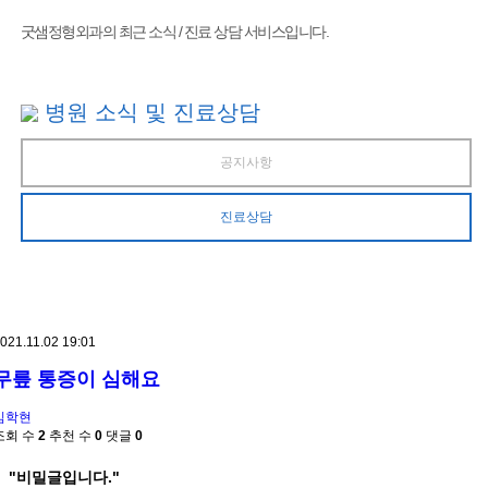
굿샘정형외과의 최근 소식 / 진료 상담 서비스입니다.
병원 소식 및 진료상담
공지사항
진료상담
021.11.02 19:01
무릎 통증이 심해요
김학현
조회 수
2
추천 수
0
댓글
0
"비밀글입니다."