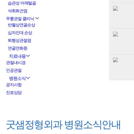
습관성 어깨탈골
석회화건염
무릎관절 클리닉
반월상연골손상
십자인대 손상
퇴행성관절염
연골연화증
치료내용
관절내시경
인공관절
병원소식
공지사항
진료상담
굿샘정형외과
병원소식안내