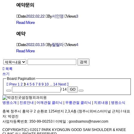
예약문의
Date
2022.02.22
By
서인영
Views
3
Read More
예약
Date
2022.03.15
By
랄랄라
Views
4
Read More
검색
목록
쓰기
Board Pagination
Prev
1
2
3
4
5
6
7
8
9
10
...
14
Next
/ 14
GO
병원소개
|
진료안내
|
어깨관절 클리닉
|
무릎관절 클리닉
|
치료내용
|
병원소식
충북 청주시 흥덕구 2 순환로 1254번지 2,3,4층 (청주시외버스터미널 근처) l 대표
자: 박경진
사업자등록번호: 350-99-00253 l 이메일 : goodsamos@naver.com
COPYRIGHT(C) ©2017 PARK KYONGJIN GOOD SAM SHOULDER & KNEE