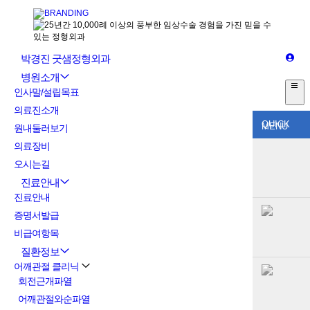
박경진 굿샘정형외과
병원소개
인사말/설립목표
의료진소개
QUICK
MENU
원내둘러보기
의료장비
오시는길
진료안내
진료안내
증명서발급
비급여항목
질환정보
어깨관절 클리닉
회전근개파열
어깨관절와순파열