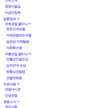
진료안내
증명서발급
비급여항목
질환정보
어깨관절 클리닉
회전근개파열
어깨관절와순파열
습관성 어깨탈골
석회화건염
무릎관절 클리닉
반월상연골손상
십자인대 손상
퇴행성관절염
연골연화증
치료내용
관절내시경
인공관절
병원소식
공지사항