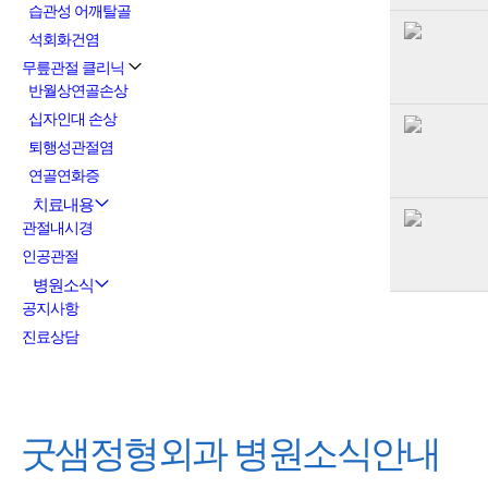
습관성 어깨탈골
석회화건염
무릎관절 클리닉
반월상연골손상
십자인대 손상
퇴행성관절염
연골연화증
치료내용
관절내시경
인공관절
병원소식
공지사항
진료상담
굿샘정형외과
병원소식안내