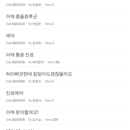
Date
2023.03.23
By
장웅희
Views
2
어깨 충돌증후군
Date
2023.03.24
By
첫방문
Views
2
예약
Date
2023.04.03
By
윤연희
Views
3
어깨 통증 진료
Date
2023.04.05
By
예약문의
Views
351
허리삐끗한데 침맞아도괜찮을까요
Date
2023.04.06
By
문효진
Views
5
진료예약
Date
2023.05.04
By
최영대
Views
1
어깨 문의할게요!
Date
2023.05.05
By
김지승
Views
1154