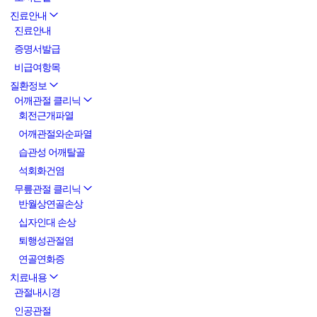
진료안내
진료안내
증명서발급
비급여항목
질환정보
어깨관절 클리닉
회전근개파열
어깨관절와순파열
습관성 어깨탈골
석회화건염
무릎관절 클리닉
반월상연골손상
십자인대 손상
퇴행성관절염
연골연화증
치료내용
관절내시경
인공관절