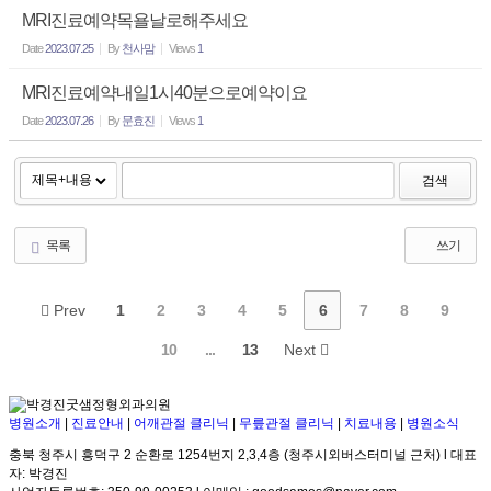
MRI진료예약목욜날로해주세요
Date
2023.07.25
By
천사맘
Views
1
MRl진료예약내일1시40분으로예약이요
Date
2023.07.26
By
문효진
Views
1
검색
목록
쓰기
Prev
1
2
3
4
5
6
7
8
9
10
...
13
Next
병원소개
|
진료안내
|
어깨관절 클리닉
|
무릎관절 클리닉
|
치료내용
|
병원소식
충북 청주시 흥덕구 2 순환로 1254번지 2,3,4층 (청주시외버스터미널 근처) l 대표
자: 박경진