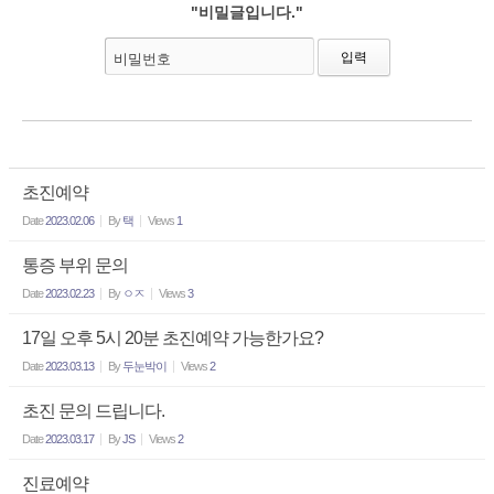
"비밀글입니다."
비밀번호
초진예약
Date
2023.02.06
By
택
Views
1
통증 부위 문의
Date
2023.02.23
By
ㅇㅈ
Views
3
17일 오후 5시 20분 초진예약 가능한가요?
Date
2023.03.13
By
두눈박이
Views
2
초진 문의 드립니다.
Date
2023.03.17
By
JS
Views
2
진료예약