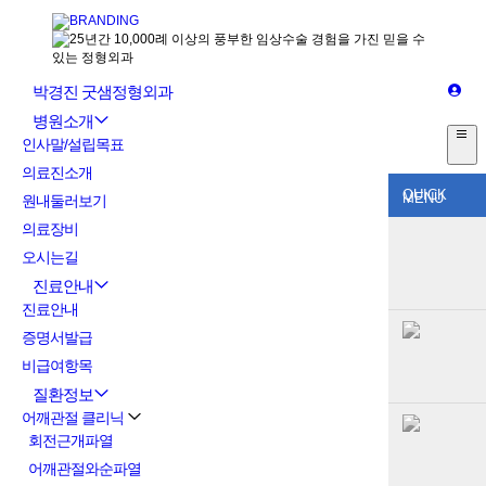
박경진 굿샘정형외과
병원소개
인사말/설립목표
의료진소개
QUICK
MENU
원내둘러보기
의료장비
오시는길
진료안내
진료안내
증명서발급
비급여항목
질환정보
어깨관절 클리닉
회전근개파열
어깨관절와순파열