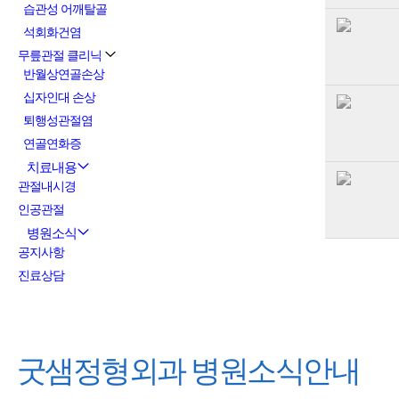
습관성 어깨탈골
석회화건염
무릎관절 클리닉
반월상연골손상
십자인대 손상
퇴행성관절염
연골연화증
치료내용
관절내시경
인공관절
병원소식
공지사항
진료상담
굿샘정형외과
병원소식안내