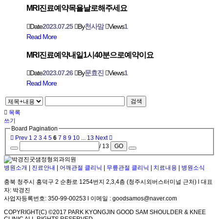
MRI진료예약목욜날로해주세요
Date
2023.07.25
By
천사맘
Views
1
Read More
MRl진료예약내일1시40분으로예약이요
Date
2023.07.26
By
문효진
Views
1
Read More
검색
목록
쓰기
Board Pagination
Prev
1
2
3
4
5
6
7
8
9
10
...
13
Next
/ 13
GO
병원소개
|
진료안내
|
어깨관절 클리닉
|
무릎관절 클리닉
|
치료내용
|
병원소식
충북 청주시 흥덕구 2 순환로 1254번지 2,3,4층 (청주시외버스터미널 근처) l 대표
자: 박경진
사업자등록번호: 350-99-00253 l 이메일 : goodsamos@naver.com
COPYRIGHT(C) ©2017 PARK KYONGJIN GOOD SAM SHOULDER & KNEE