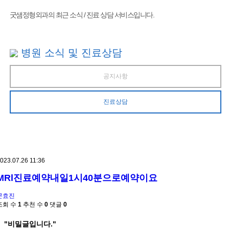
굿샘정형외과의 최근 소식 / 진료 상담 서비스입니다.
병원 소식 및 진료상담
공지사항
진료상담
023.07.26 11:36
MRl진료예약내일1시40분으로예약이요
문효진
조회 수
1
추천 수
0
댓글
0
"비밀글입니다."