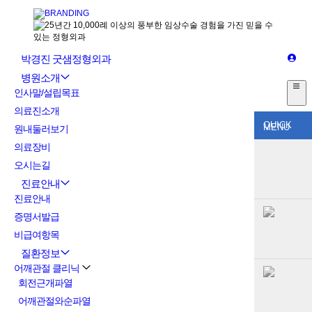
박경진 굿샘정형외과
병원소개
인사말/설립목표
의료진소개
QUICK
MENU
원내둘러보기
의료장비
오시는길
진료안내
진료안내
증명서발급
비급여항목
질환정보
어깨관절 클리닉
회전근개파열
어깨관절와순파열