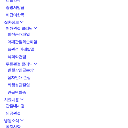
진료안내
증명서발급
비급여항목
질환정보
어깨관절 클리닉
회전근개파열
어깨관절와순파열
습관성 어깨탈골
석회화건염
무릎관절 클리닉
반월상연골손상
십자인대 손상
퇴행성관절염
연골연화증
치료내용
관절내시경
인공관절
병원소식
공지사항